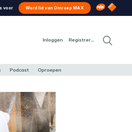
NPO Star
Omroep MAX
s voor
Word lid van Omroep MAX
Inloggen
Registreren
s
Podcast
Oproepen
CULTUUR
NATUUR & MILIEU
REIZEN & VERKEER