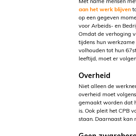
Met name mensen met 
aan het werk blijven
to
op een gegeven moment
voor Arbeids- en Bedr
Omdat de verhoging va
tijdens hun werkzame 
volhouden tot hun 67s
leeftijd, moet er volg
Overheid
Niet alleen de werkne
overheid moet volgens
gemaakt worden dat he
is. Ook pleit het CPB 
staan. Daarnaast kan m
Geen zwarebero