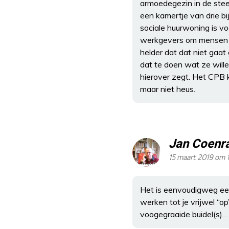
armoedegezin in de steek
een kamertje van drie bij
sociale huurwoning is v
werkgevers om mensen al
helder dat dat niet gaat
dat te doen wat ze wille
hierover zegt. Het CPB 
maar niet heus.
Jan Coenr
15 maart 2019 om 
Het is eenvoudigweg een
werken tot je vrijwel “o
voogegraaide buidel(s)…