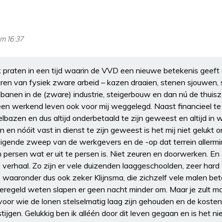
m 16:37
 praten in een tijd waarin de VVD een nieuwe betekenis geeft
jaren van fysiek zware arbeid – kazen draaien, stenen sjouwen
dbanen in de (zware) industrie, steigerbouw en dan nú de thuiszo
 een werkend leven ook voor mij weggelegd. Naast financieel te 
bazen en dus altijd onderbetaald te zijn geweest en altijd in w
n en nóóit vast in dienst te zijn geweest is het mij niet gelukt
eigende zweep van de werkgevers en de -op dat terrein allermi
len persen wat er uit te persen is. Niet zeuren en doorwerken. En
 verhaal. Zo zijn er vele duizenden laaggeschoolden, zeer har
, waaronder dus ook zeker Klijnsma, die zichzelf vele malen b
eregeld weten slapen er geen nacht minder om. Maar je zult m
 voor wie de lonen stelselmatig laag zijn gehouden en de koste
ijgen. Gelukkig ben ik alléén door dit leven gegaan en is het ni