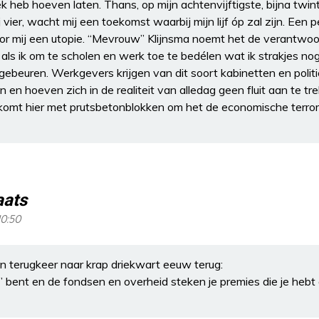
 heb hoeven laten. Thans, op mijn achtenvijftigste, bijna twin
 vier, wacht mij een toekomst waarbij mijn lijf óp zal zijn. Een pe
oor mij een utopie. “Mevrouw” Klijnsma noemt het de verantwoo
s ik om te scholen en werk toe te bedélen wat ik strakjes nog 
 gebeuren. Werkgevers krijgen van dit soort kabinetten en polit
n en hoeven zich in de realiteit van alledag geen fluit aan te t
komt hier met prutsbetonblokken om het de economische terrori
aats
10:50
 terugkeer naar krap driekwart eeuw terug:
p” bent en de fondsen en overheid steken je premies die je hebt