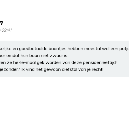
n
 09:41
lijke en goedbetaalde baantjes hebben meestal wel een potje
door omdat hun baan niet zwaar is…
ouden ze he-le-maal gek worden van deze pensioenleeftijd!
 gezonder? Ik vind het gewoon diefstal van je recht!