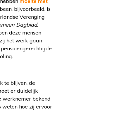
g hebben
moeite met
een, bijvoorbeeld, is
erlandse Verenging
emeen Dagblad
.
bben deze mensen
zij het werk gaan
e pensioengerechtigde
oling.
te blijven, de
oet er duidelijk
ere werknemer bekend
 weten hoe zij ervoor