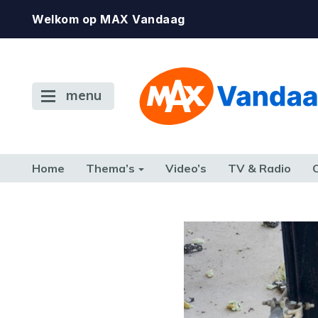
Welkom op MAX Vandaag
menu
Home
Thema’s
Video’s
TV & Radio
CONSUMENT
ETEN & DRINKEN
FAMILIE & RELATIE
GELD, W
TERUG NAAR TOEN