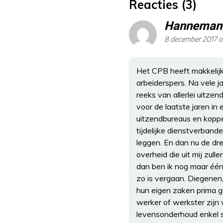
Reacties (3)
Hanneman
8 december 2017 o
Het CPB heeft makkelijk
arbeiderspers. Na vele 
reeks van allerlei uitzen
voor de laatste jaren in
uitzendbureaus en koppel
tijdelijke dienstverbande
leggen. En dan nu de dr
overheid die uit mij zul
dan ben ik nog maar één
zo is vergaan. Diegenen
hun eigen zaken prima g
werker of werkster zijn
levensonderhoud enkel st