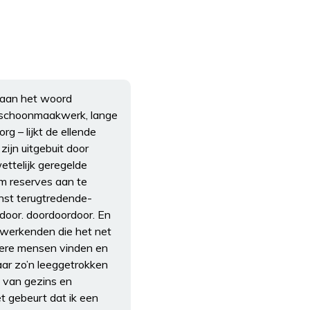
 aan het woord
, schoonmaakwerk, lange
rg – lijkt de ellende
zijn uitgebuit door
ettelijk geregelde
 om reserves aan te
nst terugtredende-
 door. doordoordoor. En
d werkenden die het net
etere mensen vinden en
aar zo’n leeggetrokken
n van gezins en
et gebeurt dat ik een