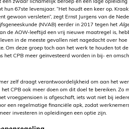
een zwaar lichamelijk beroep en een lage opleidin
t hun 67ste levensjaar. “Het houdt een keer op. Kraakb
 gewoon versleten”, zegt Ernst Jurgens van de Ned
ijfsgeneeskunde (NVAB) eerder in 2017 tegen het
Alg
n de AOW-leeftijd een vrij nieuwe maatregel is, he
leven in de meeste gevallen niet nagedacht over hoe 
te. Om deze groep toch aan het werk te houden tot d
ens het CPB meer geïnvesteerd worden in bij- en omsch
mer zelf draagt verantwoordelijkheid om aan het werk 
 het CPB ook meer doen om dit doel te bereiken. Zo m
t vroegpensioen is afgeschaft, iets wat niet bij ied
voor een regelmatige financiële apk, zodat werknemers
eer investeren in opleidingen een optie zijn.
epenregeling