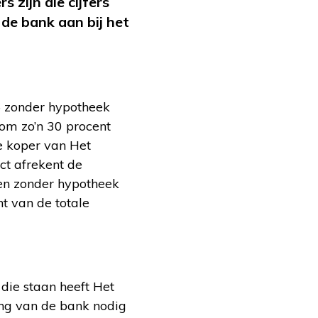
zijn die cijfers
 de bank aan bij het
6 zonder hypotheek
 om zo’n 30 procent
e koper van Het
act afrekent de
zen zonder hypotheek
nt van de totale
die staan heeft Het
ing van de bank nodig