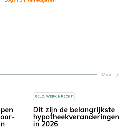
Log in om te reageren
Meer
GELD, WERK & RECHT
lpen
Dit zijn de belangrijkste
voor-
hypotheekveranderingen
en
in 2026