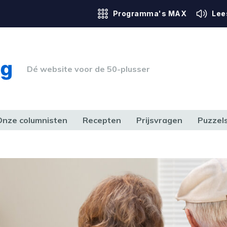
Programma's MAX
Lee
Dé website voor de 50-plusser
Onze columnisten
Recepten
Prijsvragen
Puzzel
ERK & RECHT
GEZONDHEID & SPORT
HUIS, TUIN & HOBBY
MEDIA & 