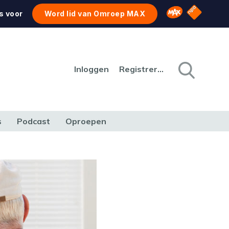
NPO Star
Omroep MAX
s voor
Word lid van Omroep MAX
Inloggen
Registreren
s
Podcast
Oproepen
CULTUUR
NATUUR & MILIEU
REIZEN & VERKEER