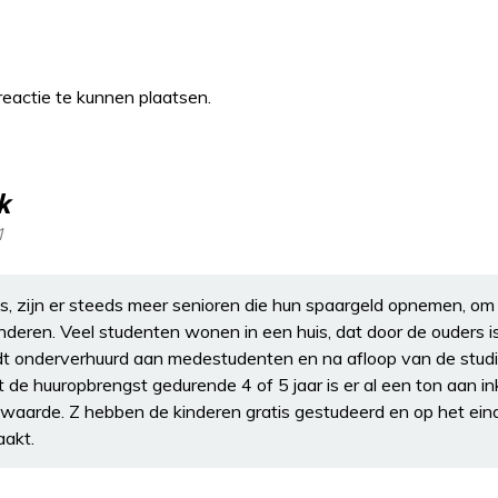
eactie te kunnen plaatsen.
k
1
is, zijn er steeds meer senioren die hun spaargeld opnemen, om
inderen. Veel studenten wonen in een huis, dat door de ouders i
dt onderverhuurd aan medestudenten en na afloop van de studie 
t de huuropbrengst gedurende 4 of 5 jaar is er al een ton aan 
n waarde. Z hebben de kinderen gratis gestudeerd en op het eind 
aakt.