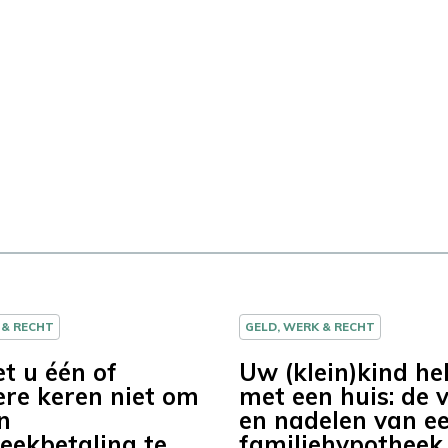
 & RECHT
GELD, WERK & RECHT
t u één of
Uw (klein)kind he
re keren niet om
met een huis: de 
n
en nadelen van e
eekbetaling te
familiehypotheek