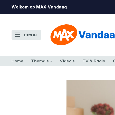
Welkom op MAX Vandaag
menu
Home
Thema’s
Video’s
TV & Radio
CONSUMENT
ETEN & DRINKEN
FAMILIE & RELATIE
GELD, W
TERUG NAAR TOEN