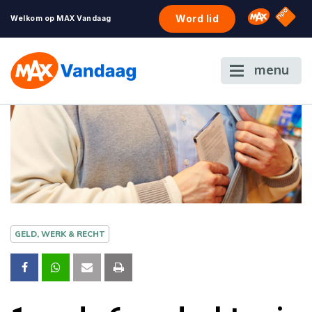
NPO S
Omroep 
Word lid
Welkom op MAX Vandaag
menu
GELD, WERK & RECHT