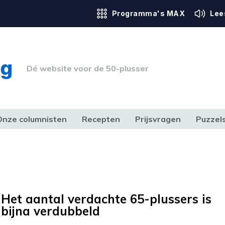
Programma's MAX
Lee
Dé website voor de 50-plusser
Onze columnisten
Recepten
Prijsvragen
Puzzel
ERK & RECHT
GEZONDHEID & SPORT
HUIS, TUIN & HOBBY
MEDIA & 
Het aantal verdachte 65-plussers is
bijna verdubbeld