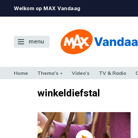
Welkom op MAX Vandaag
menu
Home
Thema’s
Video’s
TV & Radio
CONSUMENT
ETEN & DRINKEN
FAMILIE & RELATIE
GELD, W
winkeldiefstal
TERUG NAAR TOEN