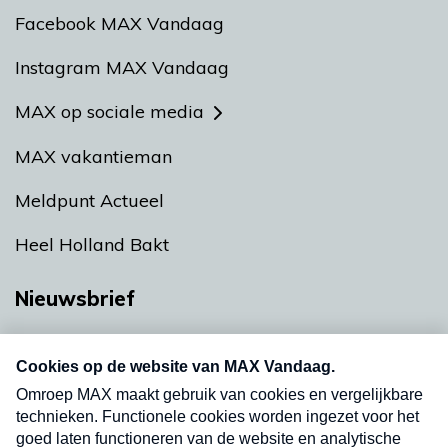
Facebook MAX Vandaag
Instagram MAX Vandaag
MAX op sociale media
MAX vakantieman
Meldpunt Actueel
Heel Holland Bakt
Nieuwsbrief
Neem hier een gratis abonnement op onze
nieuwsbrief. Elke vrijdag- en dinsdagochtend in
uw mailbox.
Verzend