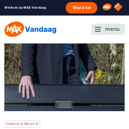
NPO S
Omroep 
Word lid
Welkom op MAX Vandaag
menu
FAMILIE & RELATIE