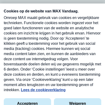
Neem hier een gratis abonnement op onze
nieuwsbrief. Elke vrijdag- en dinsdagochtend in
uw mailbox.
Verzend
Nieuwsbrief
Neem hier een gratis abonnement op onze
nieuwsbrief. Elke vrijdag- en dinsdagochtend in uw
mailbox.
Contact
Algemene voorwaarden
Privacyverklaring
Cookieverklaring