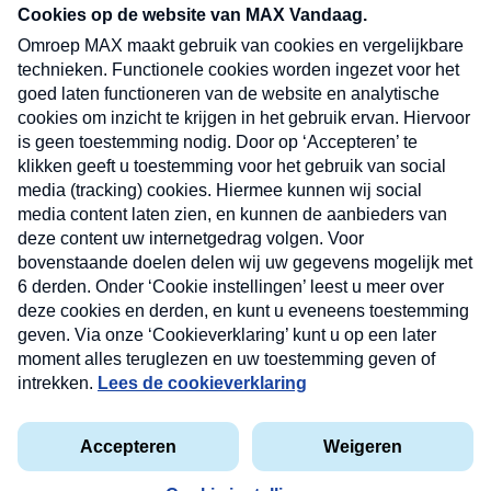
nieuwsbrief. Elke vrijdag- en dinsdagochtend in
uw mailbox.
Verzend
Nieuwsbrief
Neem hier een gratis abonnement op onze
nieuwsbrief. Elke vrijdag- en dinsdagochtend in uw
mailbox.
Contact
Algemene voorwaarden
Privacyverklaring
Cookieverklaring
Kwetsbaarheid melden
privacyverklaring
Copyright © 2026 MAX Vandaag -
Omroep MAX