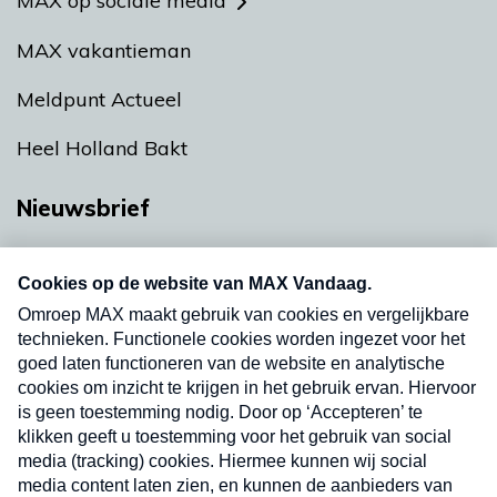
MAX op sociale media
MAX vakantieman
Meldpunt Actueel
Heel Holland Bakt
Nieuwsbrief
Neem hier een gratis abonnement op onze
nieuwsbrief. Elke vrijdag- en dinsdagochtend in
uw mailbox.
Verzend