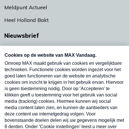
Meldpunt Actueel
Heel Holland Bakt
Nieuwsbrief
Neem hier een gratis abonnement op onze
nieuwsbrief. Elke vrijdag- en dinsdagochtend in
uw mailbox.
Verzend