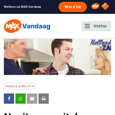
NPO S
Omroep 
Word lid
Welkom op MAX Vandaag
menu
FAMILIE & RELATIE