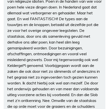
van religieuze idioten. Poen in de handen van wie voor
poen hele vieze dingen doen. In Nederland gaat dat
allemaal wat verborgener en gehaaider. Maar het
gaat. En wel FANTASTISCH! De types aan de
touwtjes en de knoppen, betaald uit dezelfde pot die
ze voor het overige ongeveer leegstelen. De
staatskas, door ons als samenleving gevuld met
derhalve ons aller poen, kan heel slim leeg
gemanipuleerd worden. Door bezuinigingen,
afschaffingen, ontmoedigingen en vooral veel
misleidend gezwets. Door mij tegenwoordig ook wel
Keldergel*l genoemd. Voorbijgegaan wordt aan de
zaken die ook door niet zo slimmerds of anderszins in
het gegraai niet zo ingevoerden toch gezien kunnen
worden. Ik dacht hierbij ook wel aan mezelf. De door
het onderwijs gehouden en van meer dan voldoende
uitleg voorziene acties bij voorbeeld. En dan die Slob
met z’n ontkenning. Nee. Omwille van de staatskas
die op orde moet voor de graaiers en de schudders