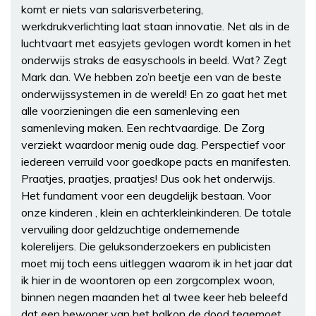
komt er niets van salarisverbetering,
werkdrukverlichting laat staan innovatie. Net als in de
luchtvaart met easyjets gevlogen wordt komen in het
onderwijs straks de easyschools in beeld. Wat? Zegt
Mark dan. We hebben zo’n beetje een van de beste
onderwijssystemen in de wereld! En zo gaat het met
alle voorzieningen die een samenleving een
samenleving maken. Een rechtvaardige. De Zorg
verziekt waardoor menig oude dag. Perspectief voor
iedereen verruild voor goedkope pacts en manifesten.
Praatjes, praatjes, praatjes! Dus ook het onderwijs.
Het fundament voor een deugdelijk bestaan. Voor
onze kinderen , klein en achterkleinkinderen. De totale
vervuiling door geldzuchtige ondernemende
kolerelijers. Die geluksonderzoekers en publicisten
moet mij toch eens uitleggen waarom ik in het jaar dat
ik hier in de woontoren op een zorgcomplex woon,
binnen negen maanden het al twee keer heb beleefd
dat een bewoner van het balkon de dood tegemoet