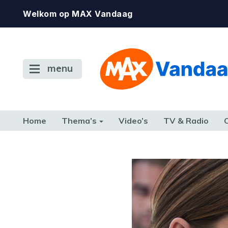
Welkom op MAX Vandaag
menu
Home
Thema’s
Video’s
TV & Radio
CONSUMENT
ETEN & DRINKEN
FAMILIE & RELATIE
GELD, W
TERUG NAAR TOEN