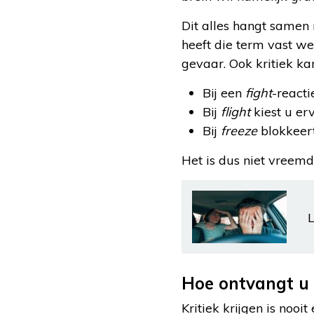
Dit alles hangt samen me
heeft die term vast we
gevaar. Ook kritiek kan
Bij een
fight
-reacti
Bij
flight
kiest u er
Bij
freeze
blokkeert
Het is dus niet vreemd a
L
Hoe ontvangt u 
Kritiek krijgen is noo