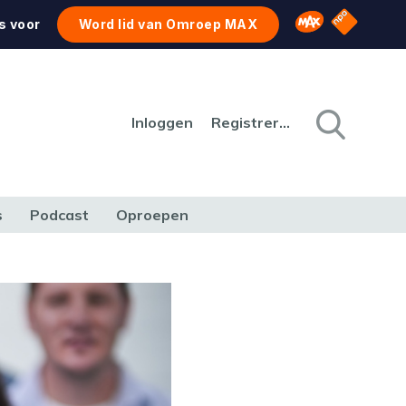
NPO Star
Omroep MAX
s voor
Word lid van Omroep MAX
Inloggen
Registreren
s
Podcast
Oproepen
CULTUUR
NATUUR & MILIEU
REIZEN & VERKEER