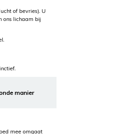
lucht of bevries). U
n ons lichaam bij
l.
nctief.
zonde manier
r goed mee omgaat