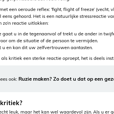
t een oeroude reflex: ‘fight, flight of freeze’ (vecht, v
l eens gehoord. Het is een natuurlijke stressreactie va
 zo’n reactie uitlokken:
e gaat u in de tegenaanval of trekt u de ander in twijfe
voor om de situatie of de persoon te vermijden.
 u en kan dit uw zelfvertrouwen aantasten.
ls kritiek een sterke reactie oproept, het is deels insti
Ruzie maken? Zo doet u dat op een ge
ees ook:
kritiek?
it echt leuk, maar het kan wel waardevol zijn. Als u e