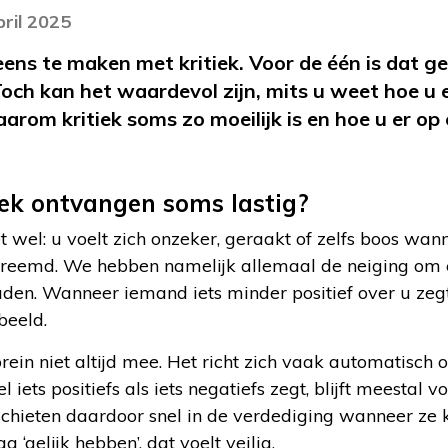
pril 2025
 eens te maken met kritiek. Voor de één is dat g
 Toch kan het waardevol zijn, mits u weet hoe u
waarom kritiek soms zo moeilijk is en hoe u er o
ek ontvangen soms lastig?
t wel: u voelt zich onzeker, geraakt of zelfs boos wan
o vreemd. We hebben namelijk allemaal de neiging om 
uden. Wanneer iemand iets minder positief over u zegt
beeld.
ein niet altijd mee. Het richt zich vaak automatisch o
ets positiefs als iets negatiefs zegt, blijft meestal v
hieten daardoor snel in de verdediging wanneer ze kr
 ‘gelijk hebben’, dat voelt veilig.