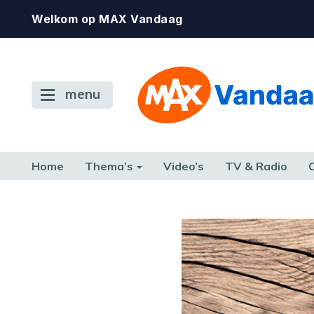
Welkom op MAX Vandaag
menu
Home
Thema’s
Video’s
TV & Radio
CONSUMENT
ETEN & DRINKEN
FAMILIE & RELATIE
GELD, W
TERUG NAAR TOEN