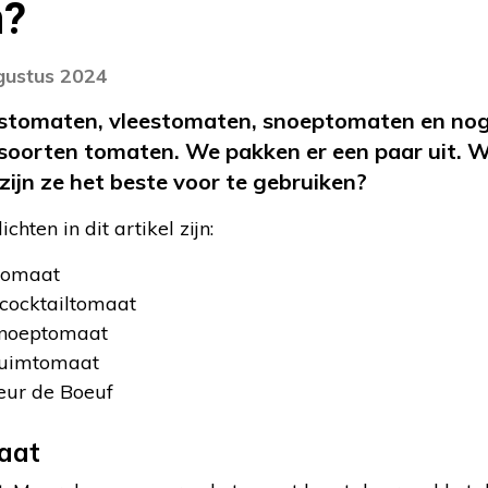
n?
gustus 2024
stomaten, vleestomaten, snoeptomaten en nog v
soorten tomaten. We pakken er een paar uit. W
zijn ze het beste voor te gebruiken?
hten in dit artikel zijn:
tomaat
scocktailtomaat
snoeptomaat
ruimtomaat
eur de Boeuf
aat