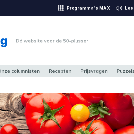
Programma's MAX
Lee
Dé website voor de 50-plusser
Onze columnisten
Recepten
Prijsvragen
Puzzel
ERK & RECHT
GEZONDHEID & SPORT
HUIS, TUIN & HOBBY
MEDIA & 