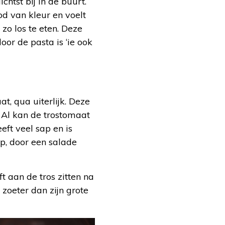
tst bij in de buurt.
od van kleur en voelt
 zo los te eten. Deze
or de pasta is ‘ie ook
t, qua uiterlijk. Deze
. Al kan de trostomaat
eeft veel sap en is
p, door een salade
t aan de tros zitten na
 zoeter dan zijn grote