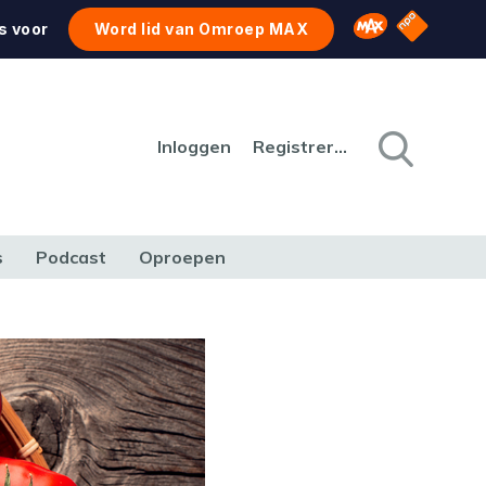
NPO Star
Omroep MAX
s voor
Word lid van Omroep MAX
Inloggen
Registreren
s
Podcast
Oproepen
CULTUUR
NATUUR & MILIEU
REIZEN & VERKEER