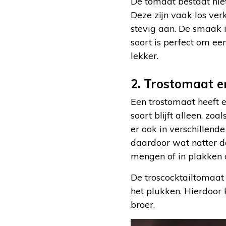
Dé tomaat bestaat nie
Deze zijn vaak los ver
stevig aan. De smaak is
soort is perfect om ee
lekker.
2. Trostomaat e
Een trostomaat heeft e
soort blijft alleen, z
er ook in verschillende
daardoor wat natter d
mengen of in plakken 
De troscocktailtomaat i
het plukken. Hierdoor k
broer.