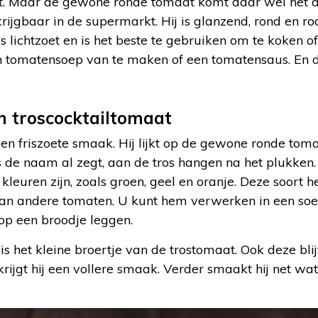
t. Maar de gewone ronde tomaat komt daar wel het dich
krijgbaar in de supermarkt. Hij is glanzend, rond en ro
 lichtzoet en is het beste te gebruiken om te koken of
n tomatensoep van te maken of een tomatensaus. En do
n troscocktailtomaat
en friszoete smaak. Hij lijkt op de gewone ronde tomaa
oals de naam al zegt, aan de tros hangen na het plukken
 kleuren zijn, zoals groen, geel en oranje. Deze soort h
an andere tomaten. U kunt hem verwerken in een soe
op een broodje leggen.
s het kleine broertje van de trostomaat. Ook deze blijf
rijgt hij een vollere smaak. Verder smaakt hij net wat