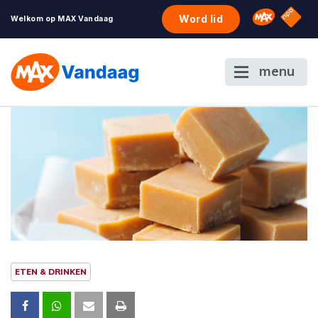
NPO S
Omroep 
Word lid
Welkom op MAX Vandaag
menu
ETEN & DRINKEN