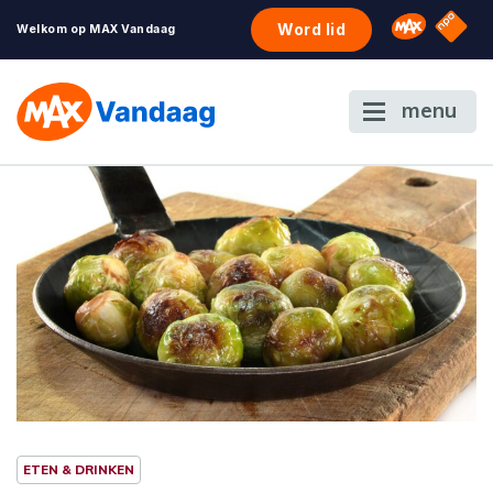
NPO S
Omroep 
Word lid
Welkom op MAX Vandaag
menu
ETEN & DRINKEN