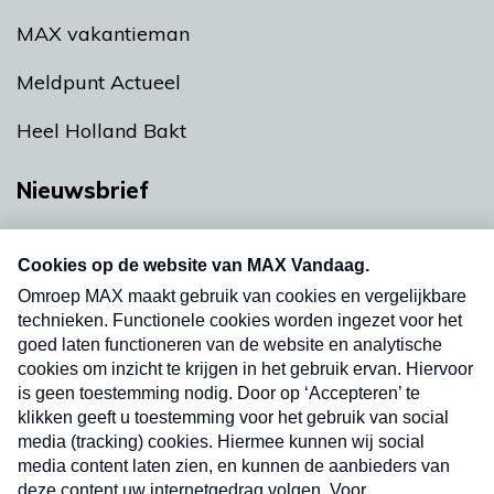
MAX vakantieman
Meldpunt Actueel
Heel Holland Bakt
Nieuwsbrief
Neem hier een gratis abonnement op onze
nieuwsbrief. Elke vrijdag- en dinsdagochtend in
uw mailbox.
Verzend