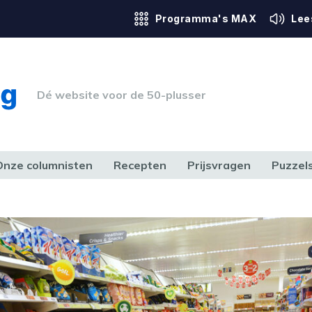
Programma's MAX
Lee
Dé website voor de 50-plusser
Onze columnisten
Recepten
Prijsvragen
Puzzel
ERK & RECHT
GEZONDHEID & SPORT
HUIS, TUIN & HOBBY
MEDIA & 