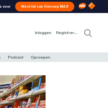
NPO Star
Omroep MAX
s voor
Word lid van Omroep MAX
Inloggen
Registreren
s
Podcast
Oproepen
CULTUUR
NATUUR & MILIEU
REIZEN & VERKEER