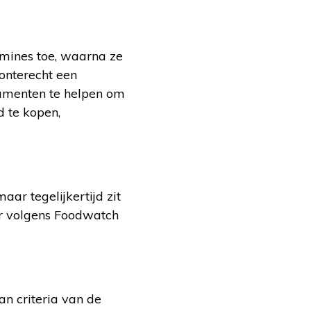
mines toe, waarna ze
 onterecht een
sumenten te helpen om
d te kopen,
aar tegelijkertijd zit
 er volgens Foodwatch
n criteria van de