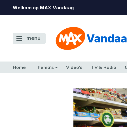
Welkom op MAX Vandaag
menu
Home
Thema’s
Video’s
TV & Radio
CONSUMENT
ETEN & DRINKEN
FAMILIE & RELATIE
GELD, W
TERUG NAAR TOEN