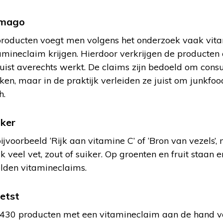
imago
roducten voegt men volgens het onderzoek vaak vita
amineclaim krijgen. Hierdoor verkrijgen de producten
uist averechts werkt. De claims zijn bedoeld om con
n, maar in de praktijk verleiden ze juist om junkfoo
h.
iker
ijvoorbeeld ‘Rijk aan vitamine C’ of ‘Bron van vezels’, m
k veel vet, zout of suiker. Op groenten en fruit staan
lden vitamineclaims.
etst
 430 producten met een vitamineclaim aan de hand va