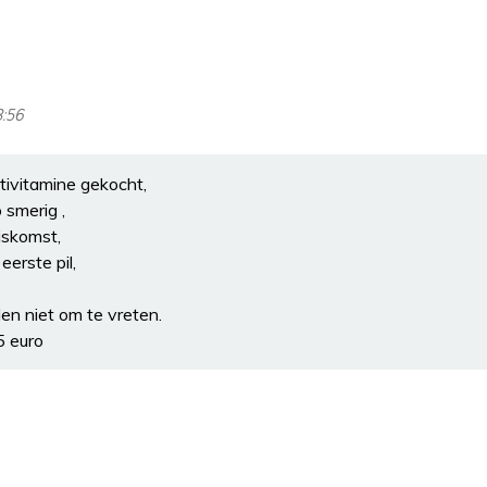
3:56
ltivitamine gekocht,
smerig ,
uiskomst,
eerste pil,
len niet om te vreten.
5 euro