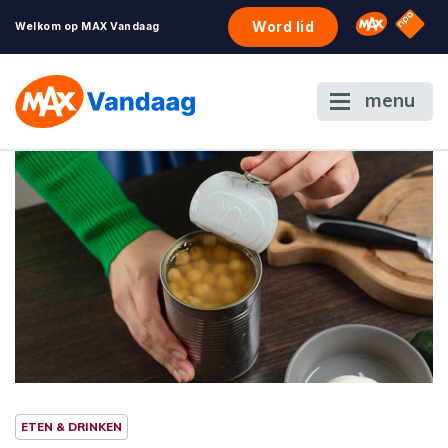
NPO S
Omroep 
Word lid
Welkom op MAX Vandaag
menu
ETEN & DRINKEN