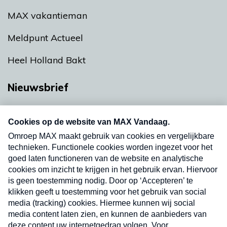
MAX vakantieman
Meldpunt Actueel
Heel Holland Bakt
Nieuwsbrief
Neem hier een gratis abonnement op onze
nieuwsbrief. Elke vrijdag- en dinsdagochtend in
uw mailbox.
Verzend