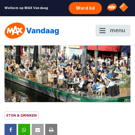
NPO S
Omroep 
Word lid
Welkom op MAX Vandaag
menu
ETEN & DRINKEN