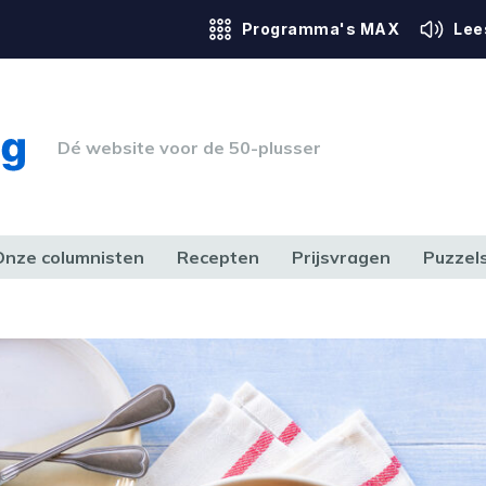
Programma's MAX
Lee
Dé website voor de 50-plusser
Onze columnisten
Recepten
Prijsvragen
Puzzel
ERK & RECHT
GEZONDHEID & SPORT
HUIS, TUIN & HOBBY
MEDIA & 