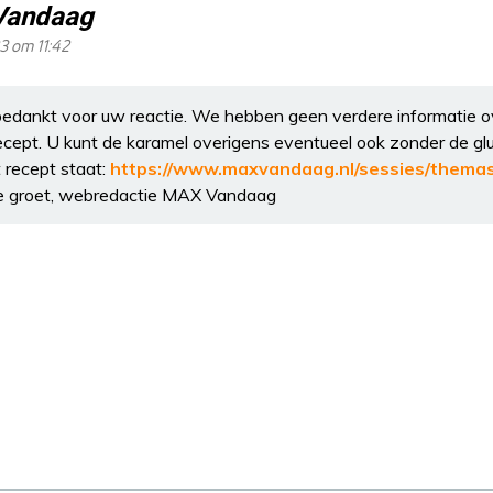
Vandaag
23 om 11:42
edankt voor uw reactie. We hebben geen verdere informatie ove
recept. U kunt de karamel overigens eventueel ook zonder de g
t recept staat:
https://www.maxvandaag.nl/sessies/themas
ke groet, webredactie MAX Vandaag