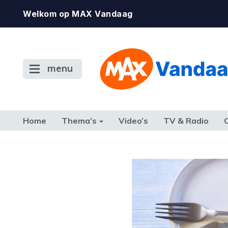
Welkom op MAX Vandaag
menu
Home
Thema’s
Video’s
TV & Radio
CONSUMENT
ETEN & DRINKEN
FAMILIE & RELATIE
GELD, W
TERUG NAAR TOEN