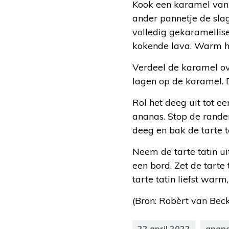
Kook een karamel van d
ander pannetje de sla
volledig gekaramellisee
kokende lava. Warm he
Verdeel de karamel ov
lagen op de karamel. 
Rol het deeg uit tot e
ananas. Stop de randen
deeg en bak de tarte 
Neem de tarte tatin ui
een bord. Zet de tarte 
tarte tatin liefst warm,
(Bron: Robèrt van Beckh
22 april 2022
anan