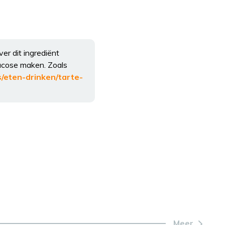
r dit ingrediënt
lucose maken. Zoals
/eten-drinken/tarte-
Meer