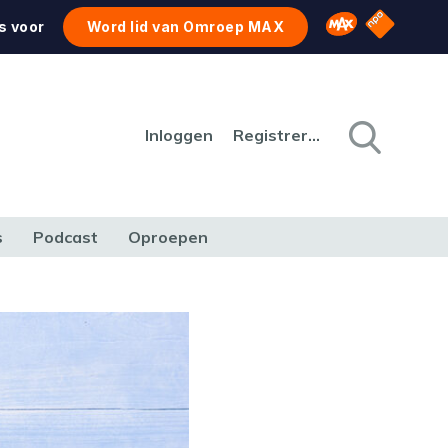
NPO Star
Omroep MAX
s voor
Word lid van Omroep MAX
Inloggen
Registreren
s
Podcast
Oproepen
CULTUUR
NATUUR & MILIEU
REIZEN & VERKEER