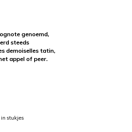
Solognote genoemd,
erd steeds
es demoiselles tatin,
et appel of peer.
in stukjes