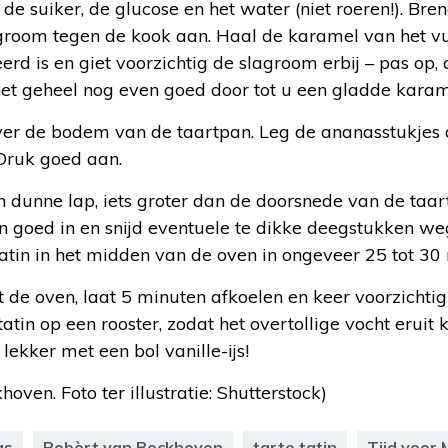
e suiker, de glucose en het water (niet roeren!). Bre
groom tegen de kook aan. Haal de karamel van het vu
rd is en giet voorzichtig de slagroom erbij – pas op, 
t geheel nog even goed door tot u een gladde karam
er de bodem van de taartpan. Leg de ananasstukjes 
Druk goed aan.
en dunne lap, iets groter dan de doorsnede van de taa
 goed in en snijd eventuele te dikke deegstukken weg.
tatin in het midden van de oven in ongeveer 25 tot 30
t de oven, laat 5 minuten afkoelen en keer voorzicht
tatin op een rooster, zodat het overtollige vocht eruit
 lekker met een bol vanille-ijs!
oven. Foto ter illustratie: Shutterstock)
as
Robèrt van Beckhoven
tarte tatin
Tijd voor