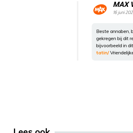
MAX 
16 juni 20
Beste annaben, b
gekregen bij dit 
bijvoorbeeld in di
tatin/
Vriendelij
Lees ook