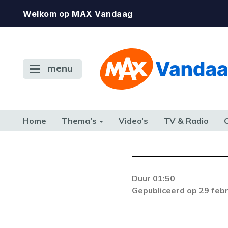
Welkom op MAX Vandaag
menu
Home
Thema’s
Video’s
TV & Radio
CONSUMENT
ETEN & DRINKEN
FAMILIE & RELATIE
GELD, W
TERUG NAAR TOEN
Duur 01:50
Gepubliceerd op 29 feb