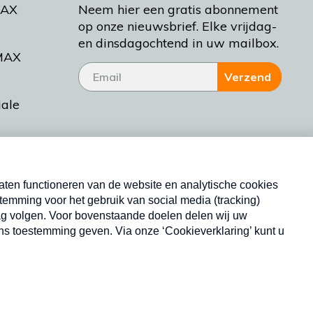
MAX
Neem hier een gratis abonnement
op onze nieuwsbrief. Elke vrijdag-
en dinsdagochtend in uw mailbox.
MAX
Verzend
iale
tieman
ctueel
Nieuwsbrief
d Bakt
Neem hier een gratis abonnement op onze
nieuwsbrief. Elke vrijdag- en dinsdagochtend in uw
mailbox.
Copyright © 2026 MAX Vandaag -
Omroep MAX
privacyverklaring