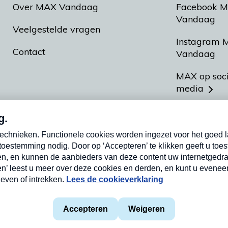
Over MAX Vandaag
Facebook 
Vandaag
Veelgestelde vragen
Instagram 
Contact
Vandaag
MAX op soc
media
MAX vakan
Meldpunt A
Heel Hollan
aarden
Privacyverklaring
Cookieverklaring