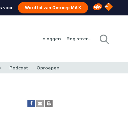
NPO Star
Omroep MAX
s voor
Word lid van Omroep MAX
Inloggen
Registreren
s
Podcast
Oproepen
CULTUUR
NATUUR & MILIEU
REIZEN & VERKEER