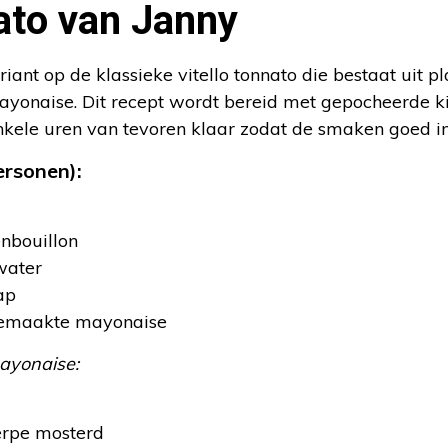
ato van Janny
ariant op de klassieke vitello tonnato die bestaat uit 
ayonaise. Dit recept wordt bereid met gepocheerde ki
enkele uren van tevoren klaar zodat de smaken goed i
ersonen):
enbouillon
 water
ap
fgemaakte mayonaise
ayonaise:
erpe mosterd