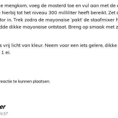
oge mengkom, voeg de mosterd toe en vul aan met de a
hierbij tot het niveau 300 milliliter heeft bereikt. Zet
or in. Trek zodra de mayonaise ‘pakt’ de staafmixer
dde dikke mayonaise ontstaat. Breng op smaak met z
vrij licht van kleur. Neem voor een iets gelere, dikk
1 ei.
eactie te kunnen plaatsen.
er
14:57