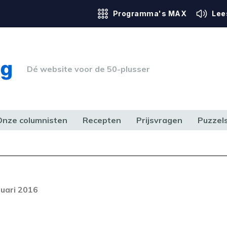
Programma's MAX
Lee
Dé website voor de 50-plusser
Onze columnisten
Recepten
Prijsvragen
Puzzel
ERK & RECHT
GEZONDHEID & SPORT
HUIS, TUIN & HOBBY
MEDIA & 
ruari 2016