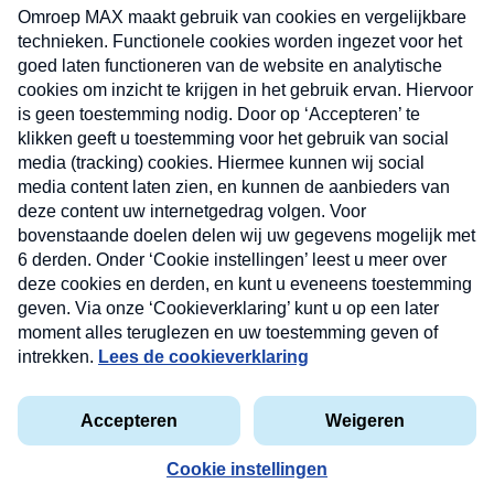
uw mailbox.
Verzend
Nieuwsbrief
Neem hier een gratis abonnement op onze
nieuwsbrief. Elke vrijdag- en dinsdagochtend in uw
mailbox.
Contact
Algemene voorwaarden
Privacyverklaring
Cookieverklaring
Kwetsbaarheid melden
privacyverklaring
Copyright © 2026 MAX Vandaag -
Omroep MAX