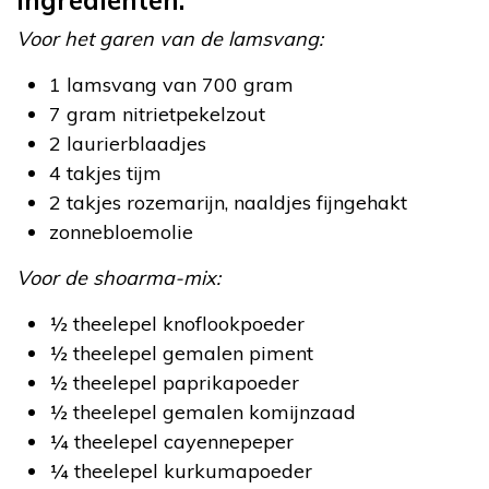
Voor het garen van de lamsvang:
1 lamsvang van 700 gram
7 gram nitrietpekelzout
2 laurierblaadjes
4 takjes tijm
2 takjes rozemarijn, naaldjes fijngehakt
zonnebloemolie
Voor de shoarma-mix:
½ theelepel knoflookpoeder
½ theelepel gemalen piment
½ theelepel paprikapoeder
½ theelepel gemalen komijnzaad
¼ theelepel cayennepeper
¼ theelepel kurkumapoeder