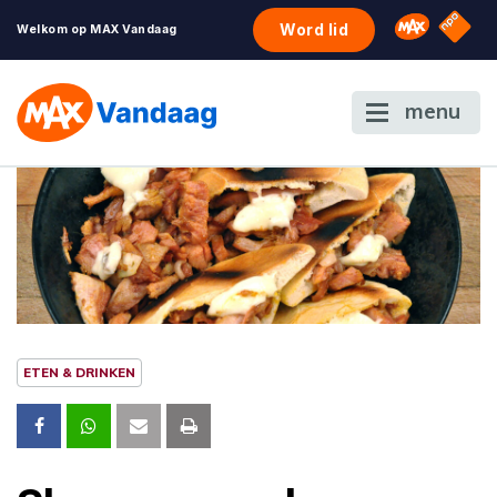
NPO S
Omroep 
Word lid
Welkom op MAX Vandaag
menu
ETEN & DRINKEN