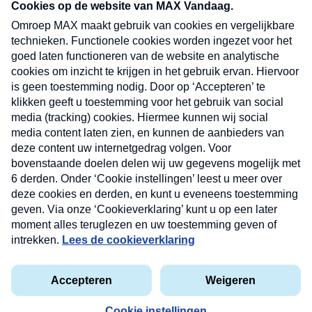
nieuwsbrief. Elke vrijdag- en dinsdagochtend in
uw mailbox.
Verzend
Nieuwsbrief
Neem hier een gratis abonnement op onze
nieuwsbrief. Elke vrijdag- en dinsdagochtend in uw
mailbox.
Contact
Algemene voorwaarden
Privacyverklaring
Cookieverklaring
Kwetsbaarheid melden
privacyverklaring
Copyright © 2026 MAX Vandaag -
Omroep MAX