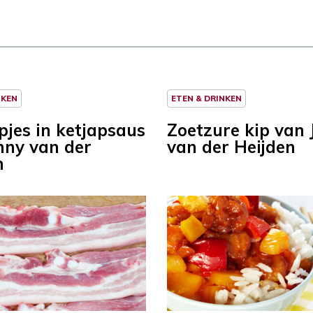
NKEN
ETEN & DRINKEN
pjes in ketjapsaus
Zoetzure kip van
nny van der
van der Heijden
n