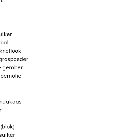
uiker
mbal
 knoflook
ngraspoeder
te gember
loemolie
pindakaas
r
 (blok)
suiker