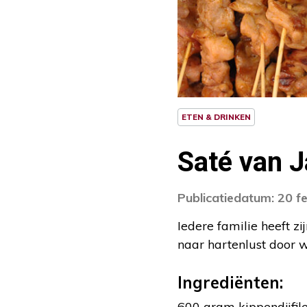
ETEN & DRINKEN
Saté van 
Publicatiedatum: 20 f
Iedere familie heeft zi
naar hartenlust door w
Ingrediënten:
600 gram kippendijfile