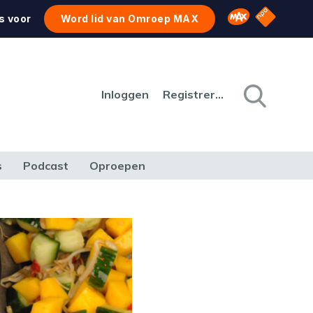
NPO Star
Omroep MAX
s voor
Word lid van Omroep MAX
Inloggen
Registreren
s
Podcast
Oproepen
CULTUUR
NATUUR & MILIEU
REIZEN & VERKEER