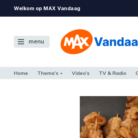
Welkom op MAX Vandaag
menu
Home
Thema’s
Video’s
TV & Radio
CONSUMENT
ETEN & DRINKEN
FAMILIE & RELATIE
GELD, W
TERUG NAAR TOEN