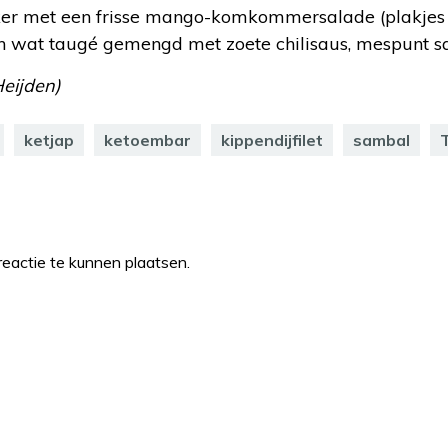
ekker met een frisse mango-komkommersalade (plakjes 
at taugé gemengd met zoete chilisaus, mespunt sam
Heijden)
ketjap
ketoembar
kippendijfilet
sambal
eactie te kunnen plaatsen.