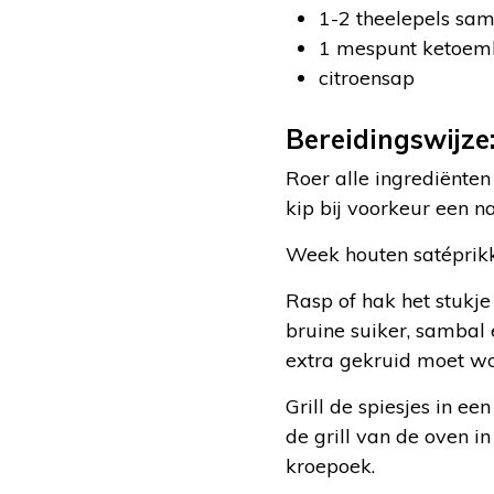
1-2 theelepels sa
1 mespunt ketoem
citroensap
Bereidingswijze
Roer alle ingrediënten
kip bij voorkeur een n
Week houten satéprikke
Rasp of hak het stukje
bruine suiker, sambal 
extra gekruid moet wo
Grill de spiesjes in ee
de grill van de oven i
kroepoek.