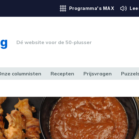
Programma's MAX
Lee
Dé website voor de 50-plusser
Onze columnisten
Recepten
Prijsvragen
Puzzel
ERK & RECHT
GEZONDHEID & SPORT
HUIS, TUIN & HOBBY
MEDIA & 