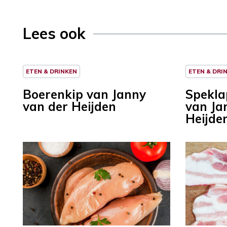
Lees ook
ETEN & DRINKEN
ETEN & DRI
Boerenkip van Janny
Spekla
van der Heijden
van Ja
Heijde