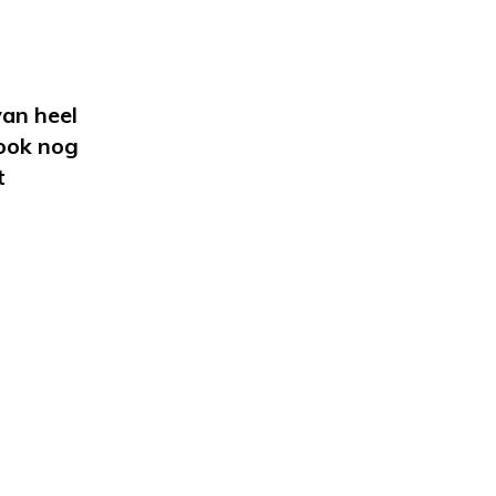
van heel
 ook nog
t