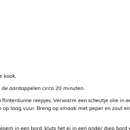
e kook.
ok de aardappelen circa 20 minuten.
n flinterdunne reepjes. Verwarm een scheutje olie in 
n op laag vuur. Breng op smaak met peper en zout e
loem in een bord, kluts het ei in een ander diep bord 