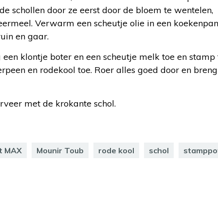
de schollen door ze eerst door de bloem te wentelen,
aneermeel. Verwarm een scheutje olie in een koekenpa
uin en gaar.
een klontje boter en een scheutje melk toe en stamp f
rpeen en rodekool toe. Roer alles goed door en breng
rveer met de krokante schol.
t MAX
Mounir Toub
rode kool
schol
stamppo