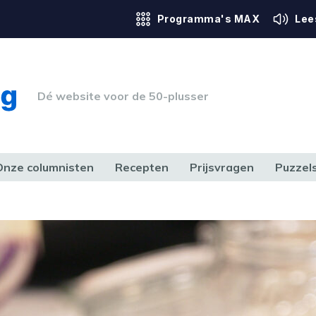
Programma's MAX
Lee
Dé website voor de 50-plusser
Onze columnisten
Recepten
Prijsvragen
Puzzel
ERK & RECHT
GEZONDHEID & SPORT
HUIS, TUIN & HOBBY
MEDIA & 