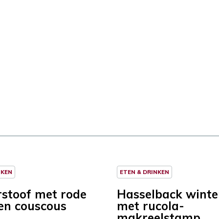
NKEN
ETEN & DRINKEN
stoof met rode
Hasselback winte
 en couscous
met rucola-
makreelstamp