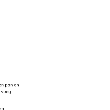
een pan en
n voeg
en