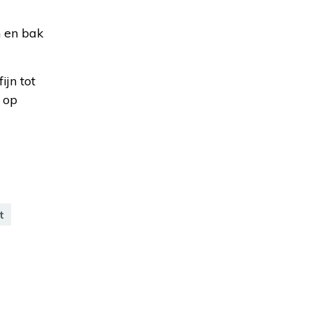
n en bak
ijn tot
 op
t