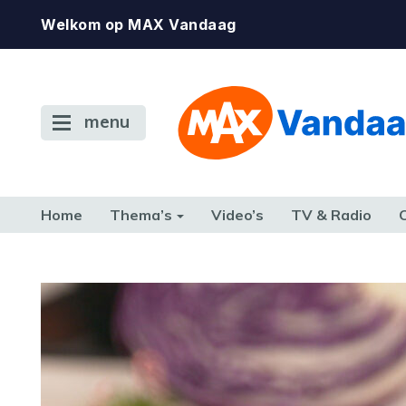
Welkom op MAX Vandaag
menu
Home
Thema’s
Video’s
TV & Radio
CONSUMENT
ETEN & DRINKEN
FAMILIE & RELATIE
GELD, W
TERUG NAAR TOEN