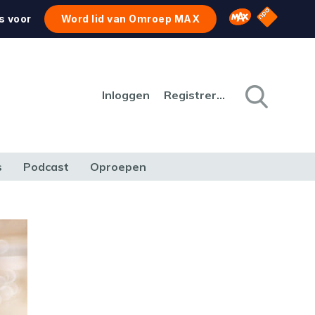
NPO Star
Omroep MAX
s voor
Word lid van Omroep MAX
Inloggen
Registreren
s
Podcast
Oproepen
CULTUUR
NATUUR & MILIEU
REIZEN & VERKEER