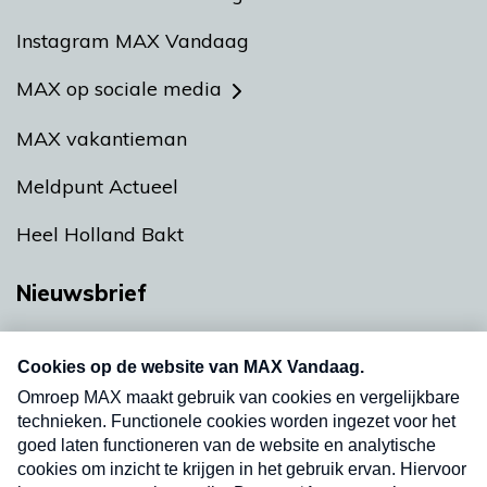
Instagram MAX Vandaag
MAX op sociale media
MAX vakantieman
Meldpunt Actueel
Heel Holland Bakt
Nieuwsbrief
Neem hier een gratis abonnement op onze
nieuwsbrief. Elke vrijdag- en dinsdagochtend in
uw mailbox.
Verzend