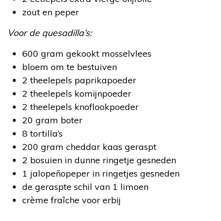
zout en peper
Voor de quesadilla’s:
600 gram gekookt mosselvlees
bloem om te bestuiven
2 theelepels paprikapoeder
2 theelepels komijnpoeder
2 theelepels knoflookpoeder
20 gram boter
8 tortilla’s
200 gram cheddar kaas geraspt
2 bosuien in dunne ringetje gesneden
1 jalopeñopeper in ringetjes gesneden
de geraspte schil van 1 limoen
crème fraîche voor erbij