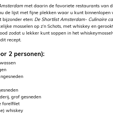
 Amsterdam
met daarin de favoriete restaurants van 
 nu de lijst met fijne plekken waar u kunt binnenlopen
t bijzonder eten:
De Shortlist Amsterdam- Culinaire ca
lijke mosselen op z’n Schots, met whiskey en gerookt
ood zodat u lekker kunt soppen in het whiskeymossel
it recept.
or 2 personen):
gewassen
ngen
ijngesneden
 gesneden
derij, grof gesneden
forelfilet
tse) whiskey