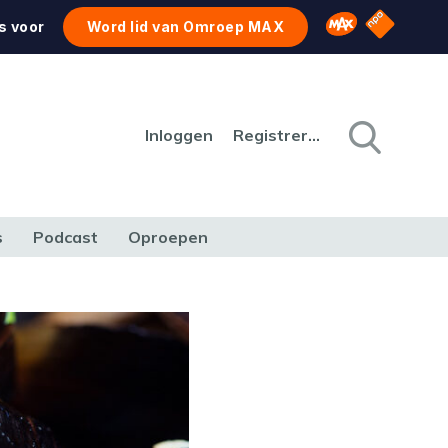
NPO Star
Omroep MAX
s voor
Word lid van Omroep MAX
Inloggen
Registreren
s
Podcast
Oproepen
CULTUUR
NATUUR & MILIEU
REIZEN & VERKEER