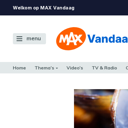
Welkom op MAX Vandaag
menu
Home
Thema’s
Video’s
TV & Radio
CONSUMENT
ETEN & DRINKEN
FAMILIE & RELATIE
GELD, W
TERUG NAAR TOEN