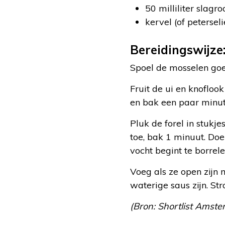
50 milliliter slagr
kervel (of peterseli
Bereidingswijze
Spoel de mosselen goe
Fruit de ui en knoflook
en bak een paar minu
Pluk de forel in stukj
toe, bak 1 minuut. Doe
vocht begint te borrel
Voeg als ze open zij
waterige saus zijn. St
(Bron: Shortlist Amste