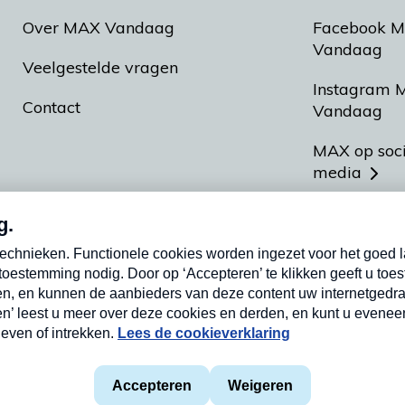
Over MAX Vandaag
Facebook 
Vandaag
Veelgestelde vragen
Instagram 
Contact
Vandaag
MAX op soc
media
MAX vakan
Meldpunt A
Heel Hollan
aarden
Privacyverklaring
Cookieverklaring