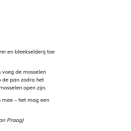
rei en bleekselderij toe
en voeg de mosselen
p de pan zodra het
mosselen open zijn.
n mee – het mag een
van Praag)