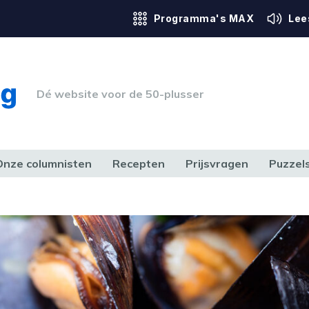
Programma's MAX
Lee
Dé website voor de 50-plusser
Onze columnisten
Recepten
Prijsvragen
Puzzel
ERK & RECHT
GEZONDHEID & SPORT
HUIS, TUIN & HOBBY
MEDIA & 