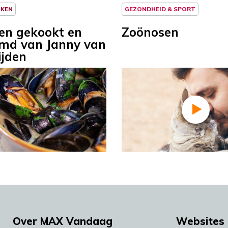
NKEN
GEZONDHEID & SPORT
en gekookt en
Zoönosen
md van Janny van
ijden
Over MAX Vandaag
Websites 