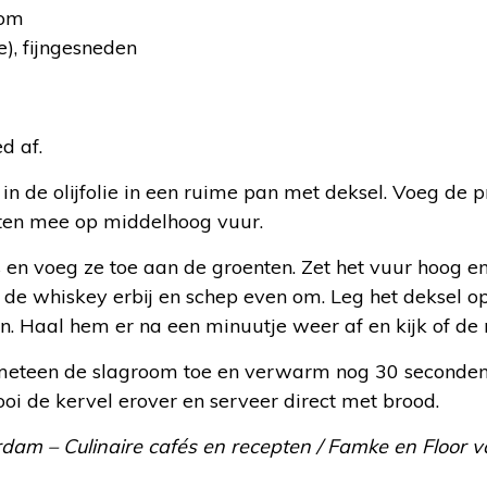
oom
e), fijngesneden
:
d af.
 in de olijfolie in een ruime pan met deksel. Voeg de p
ten mee op middelhoog vuur.
es en voeg ze toe aan de groenten. Zet het vuur hoog 
 de whiskey erbij en schep even om. Leg het deksel o
en. Haal hem er na een minuutje weer af en kijk of de 
n meteen de slagroom toe en verwarm nog 30 seconde
rooi de kervel erover en serveer direct met brood.
rdam – Culinaire cafés en recepten / Famke en Floor 