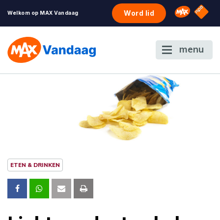
NPO S
Omroep 
Word lid
Welkom op MAX Vandaag
menu
ETEN & DRINKEN