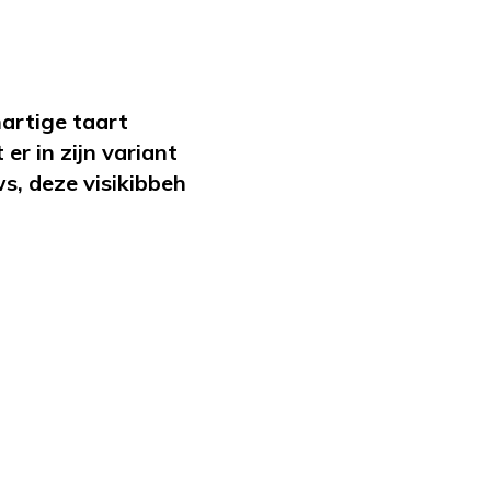
hartige taart
r in zijn variant
, deze visikibbeh