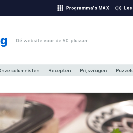
Programma's MAX
Lee
Dé website voor de 50-plusser
Onze columnisten
Recepten
Prijsvragen
Puzzel
ERK & RECHT
GEZONDHEID & SPORT
HUIS, TUIN & HOBBY
MEDIA & 