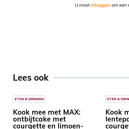
U moet
inloggen
om een r
Lees ook
ETEN & DRINKEN
ETEN & DRI
Kook mee met MAX:
Kook 
ontbijtcake met
lentep
courgette en limoen-
courge