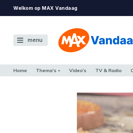
Welkom op MAX Vandaag
menu
Home
Thema’s
Video’s
TV & Radio
CONSUMENT
ETEN & DRINKEN
FAMILIE & RELATIE
GELD, W
TERUG NAAR TOEN