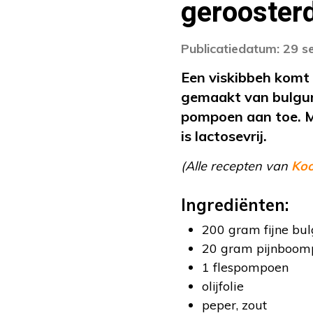
gerooster
Publicatiedatum: 29 
Een viskibbeh komt 
gemaakt van bulgur 
pompoen aan toe. M
is lactosevrij.
(Alle recepten van
Ko
Ingrediënten:
200 gram fijne bul
20 gram pijnboomp
1 flespompoen
olijfolie
peper, zout