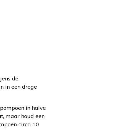
gens de
en in een droge
e pompoen in halve
at, maar houd een
ompoen circa 10