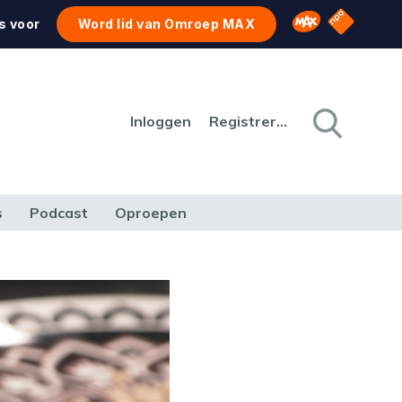
NPO Star
Omroep MAX
s voor
Word lid van Omroep MAX
Inloggen
Registreren
s
Podcast
Oproepen
CULTUUR
NATUUR & MILIEU
REIZEN & VERKEER