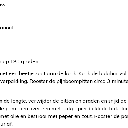
auw
r
hanout
:
 op 180 graden.
et een beetje zout aan de kook. Kook de bulghur vol
 verpakking. Rooster de pijnboompitten circa 3 minut
 de lengte, verwijder de pitten en draden en snijd d
 de pompoen over een met bakpapier beklede bakpla
 met olie en bestrooi met peper en zout. Rooster de p
ur af.