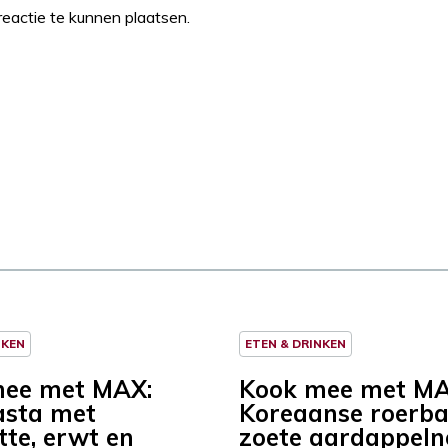
eactie te kunnen plaatsen.
NKEN
ETEN & DRINKEN
mee met MAX:
Kook mee met MA
asta met
Koreaanse roerb
tte, erwt en
zoete aardappeln