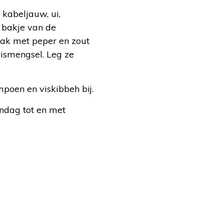
 kabeljauw, ui,
t bakje van de
aak met peper en zout
vismengsel. Leg ze
poen en viskibbeh bij.
ndag tot en met