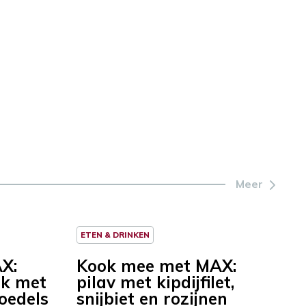
Meer
ETEN & DRINKEN
X:
Kook mee met MAX:
ak met
pilav met kipdijfilet,
oedels
snijbiet en rozijnen