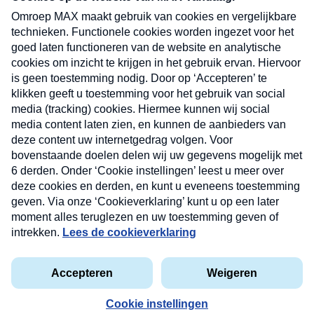
uw mailbox.
Verzend
Nieuwsbrief
Neem hier een gratis abonnement op onze
nieuwsbrief. Elke vrijdag- en dinsdagochtend in uw
mailbox.
Contact
Algemene voorwaarden
Privacyverklaring
Cookieverklaring
Kwetsbaarheid melden
privacyverklaring
Copyright © 2026 MAX Vandaag -
Omroep MAX