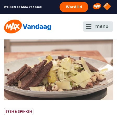
NPO S
Omroep 
Word lid
Welkom op MAX Vandaag
menu
ETEN & DRINKEN