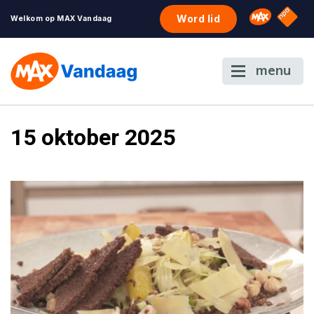
NPO S
Omroep 
Word lid
Welkom op MAX Vandaag
menu
15 oktober 2025