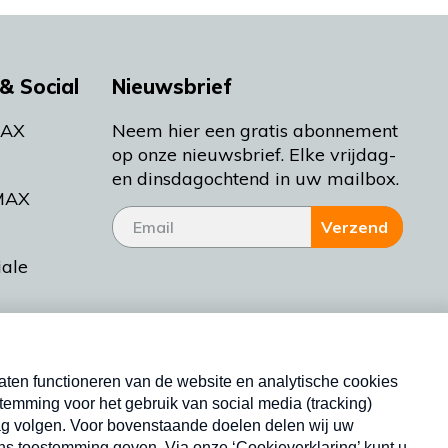
& Social
Nieuwsbrief
MAX
Neem hier een gratis abonnement
op onze nieuwsbrief. Elke vrijdag-
en dinsdagochtend in uw mailbox.
MAX
Verzend
iale
tieman
ctueel
Nieuwsbrief
d Bakt
Neem hier een gratis abonnement op onze