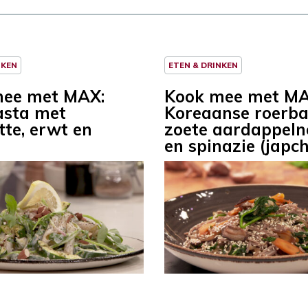
NKEN
ETEN & DRINKEN
mee met MAX:
Kook mee met MA
asta met
Koreaanse roerb
tte, erwt en
zoete aardappeln
r
en spinazie (japc