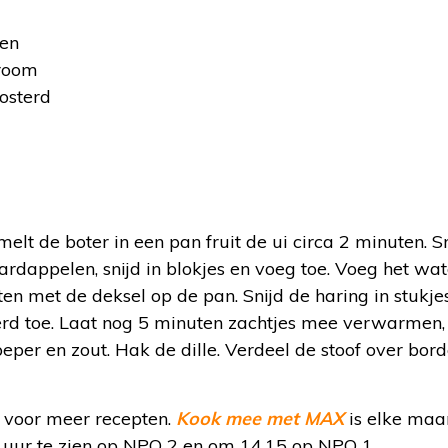
gen
kroom
osterd
:
melt de boter in een pan fruit de ui circa 2 minuten. Sn
aardappelen, snijd in blokjes en voeg toe. Voeg het wat
ten met de deksel op de pan. Snijd de haring in stuk
d toe. Laat nog 5 minuten zachtjes mee verwarmen, 
per en zout. Hak de dille. Verdeel de stoof over bord
voor meer recepten.
Kook mee met MAX
is elke maa
uur te zien op NPO 2 en om 14.15 op NPO 1.