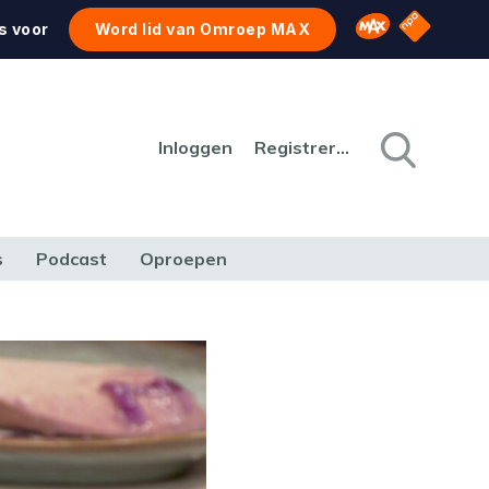
NPO Star
Omroep MAX
s voor
Word lid van Omroep MAX
Inloggen
Registreren
s
Podcast
Oproepen
CULTUUR
NATUUR & MILIEU
REIZEN & VERKEER