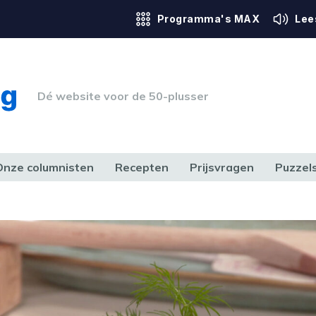
Programma's MAX
Lee
Dé website voor de 50-plusser
Onze columnisten
Recepten
Prijsvragen
Puzzel
ERK & RECHT
GEZONDHEID & SPORT
HUIS, TUIN & HOBBY
MEDIA & 