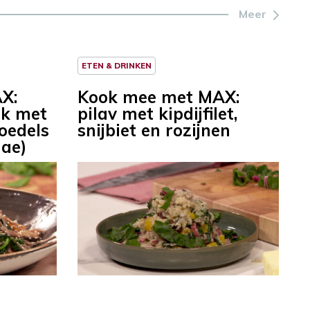
Meer
ETEN & DRINKEN
X:
Kook mee met MAX:
ak met
pilav met kipdijfilet,
oedels
snijbiet en rozijnen
hae)