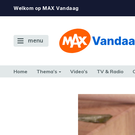
Welkom op MAX Vandaag
menu
Home
Thema’s
Video’s
TV & Radio
CONSUMENT
ETEN & DRINKEN
FAMILIE & RELATIE
GELD, W
TERUG NAAR TOEN