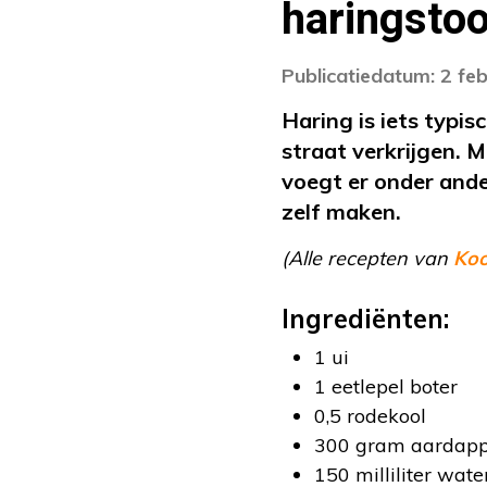
haringstoo
Publicatiedatum: 2 fe
Haring is iets typi
straat verkrijgen. 
voegt er onder ande
zelf maken.
(Alle recepten van
Ko
Ingrediënten:
1 ui
1 eetlepel boter
0,5 rodekool
300 gram aardapp
150 milliliter wate