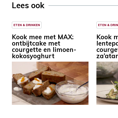
Lees ook
ETEN & DRINKEN
ETEN & DRI
Kook mee met MAX:
Kook 
ontbijtcake met
lentep
courgette en limoen-
courge
kokosyoghurt
za’ata