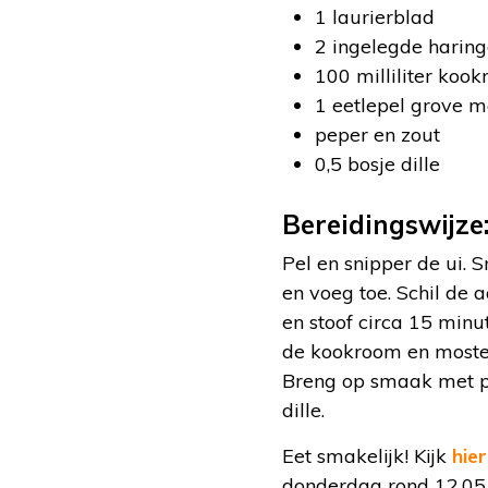
1 laurierblad
2 ingelegde harin
100 milliliter koo
1 eetlepel grove m
peper en zout
0,5 bosje dille
Bereidingswijze
Pel en snipper de ui. S
en voeg toe. Schil de 
en stoof circa 15 minu
de kookroom en moster
Breng op smaak met pe
dille.
Eet smakelijk! Kijk
hier
donderdag rond 12.05 