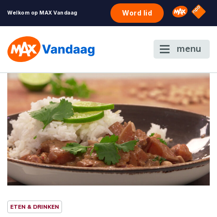
NPO S
Omroep 
Word lid
Welkom op MAX Vandaag
menu
ETEN & DRINKEN