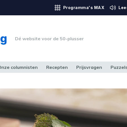
Programma's MAX
Lee
Dé website voor de 50-plusser
Onze columnisten
Recepten
Prijsvragen
Puzzel
ERK & RECHT
GEZONDHEID & SPORT
HUIS, TUIN & HOBBY
MEDIA & 