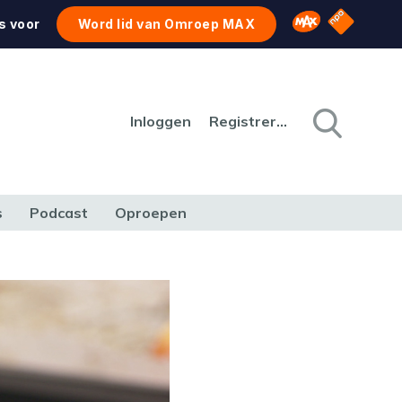
NPO Star
Omroep MAX
s voor
Word lid van Omroep MAX
Inloggen
Registreren
s
Podcast
Oproepen
CULTUUR
NATUUR & MILIEU
REIZEN & VERKEER