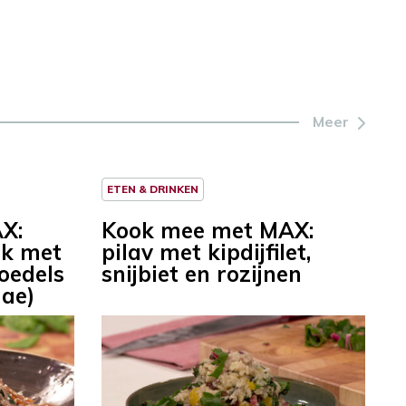
Meer
ETEN & DRINKEN
X:
Kook mee met MAX:
ak met
pilav met kipdijfilet,
oedels
snijbiet en rozijnen
hae)