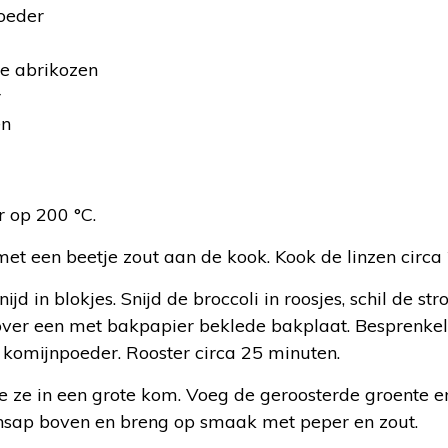
oeder
e abrikozen
r
en
:
 op 200 °C.
et een beetje zout aan de kook. Kook de linzen circa
d in blokjes. Snijd de broccoli in roosjes, schil de stro
over een met bakpapier beklede bakplaat. Besprenkel 
 komijnpoeder. Rooster circa 25 minuten.
oe ze in een grote kom. Voeg de geroosterde groente en
oensap boven en breng op smaak met peper en zout.