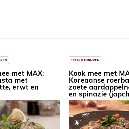
NKEN
ETEN & DRINKEN
mee met MAX:
Kook mee met MA
asta met
Koreaanse roerb
tte, erwt en
zoete aardappeln
r
en spinazie (japc