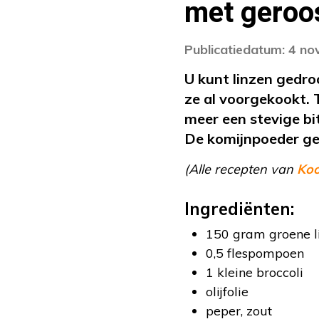
met geroo
Publicatiedatum: 4 n
U kunt linzen gedroo
ze al voorgekookt. T
meer een stevige bi
De komijnpoeder ge
(Alle recepten van
Ko
Ingrediënten:
150 gram groene l
0,5 flespompoen
1 kleine broccoli
olijfolie
peper, zout