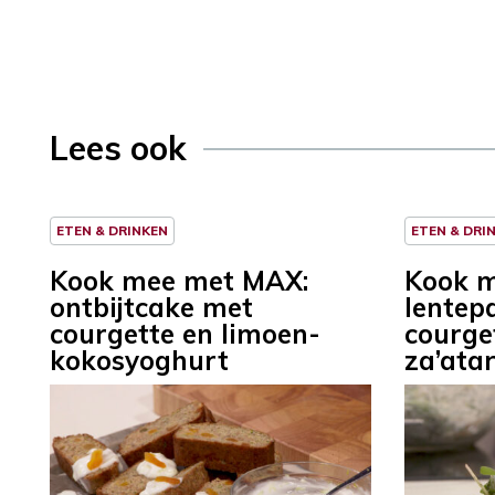
Lees ook
ETEN & DRINKEN
ETEN & DRI
Kook mee met MAX:
Kook 
ontbijtcake met
lentep
courgette en limoen-
courge
kokosyoghurt
za’ata