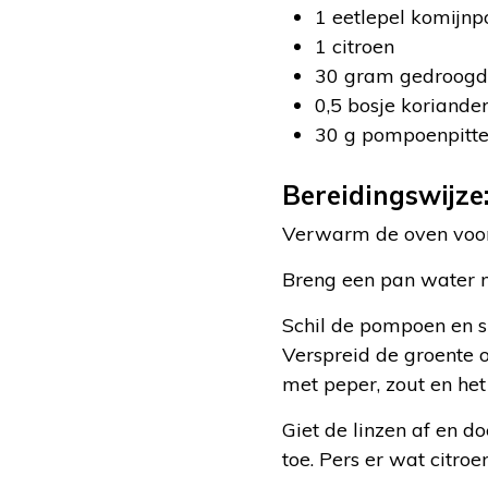
1 eetlepel komijnp
1 citroen
30 gram gedroogd
0,5 bosje koriande
30 g pompoenpitt
Bereidingswijze
Verwarm de oven voor
Breng een pan water m
Schil de pompoen en snij
Verspreid de groente 
met peper, zout en het
Giet de linzen af en d
toe. Pers er wat citr