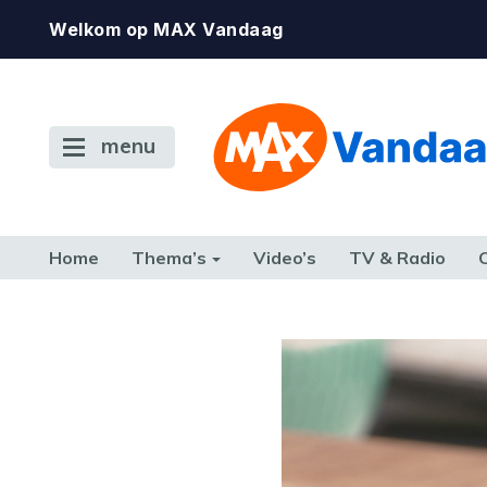
Welkom op MAX Vandaag
menu
Home
Thema’s
Video’s
TV & Radio
CONSUMENT
ETEN & DRINKEN
FAMILIE & RELATIE
GELD, W
TERUG NAAR TOEN