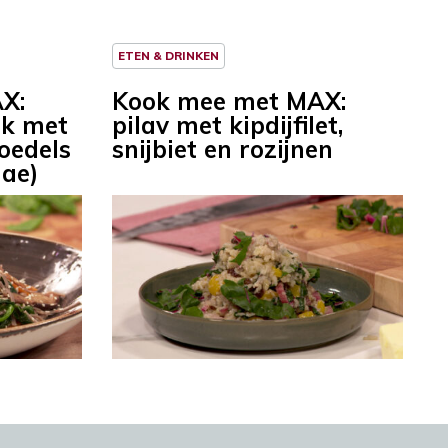
ETEN & DRINKEN
X:
Kook mee met MAX:
ak met
pilav met kipdijfilet,
oedels
snijbiet en rozijnen
hae)