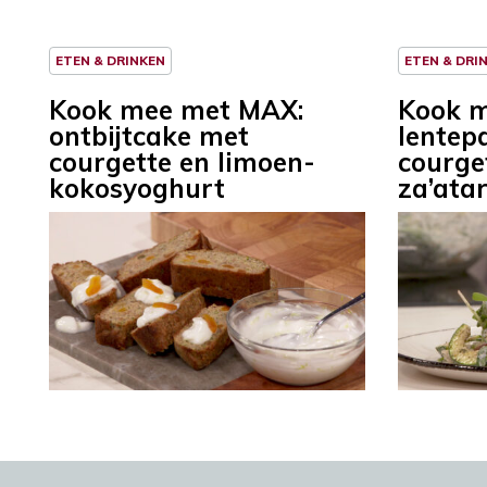
ETEN & DRINKEN
ETEN & DRI
Kook mee met MAX:
Kook 
ontbijtcake met
lentep
courgette en limoen-
courge
kokosyoghurt
za’ata