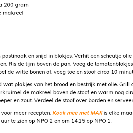
 a 200 gram
e makreel
:
n pastinaak en snijd in blokjes. Verhit een scheutje oli
ten. Ris de tijm boven de pan. Voeg de tomatenblokje
oel de witte bonen af, voeg toe en stoof circa 10 minut
jd wat plakjes van het brood en bestrijk met olie. Gril
erkruimel de makreel boven de stoof en warm nog ci
per en zout. Verdeel de stoof over borden en serveer
voor meer recepten.
Kook mee met MAX
is elke maa
uur te zien op NPO 2 en om 14.15 op NPO 1.