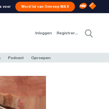
NPO Star
Omroep MAX
s voor
Word lid van Omroep MAX
Inloggen
Registreren
s
Podcast
Oproepen
CULTUUR
NATUUR & MILIEU
REIZEN & VERKEER