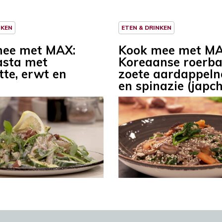
NKEN
ETEN & DRINKEN
mee met MAX:
Kook mee met MA
asta met
Koreaanse roerb
tte, erwt en
zoete aardappeln
r
en spinazie (japc