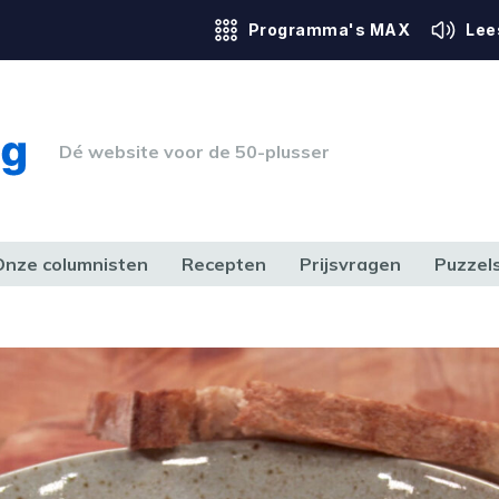
Programma's MAX
Lee
Dé website voor de 50-plusser
Onze columnisten
Recepten
Prijsvragen
Puzzel
ERK & RECHT
GEZONDHEID & SPORT
HUIS, TUIN & HOBBY
MEDIA & 