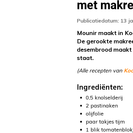
met makre
Publicatiedatum: 13 j
Mounir maakt in Koo
De gerookte makree
desembrood maakt u
staat.
(Alle recepten van
Ko
Ingrediënten:
0,5 knolselderij
2 pastinaken
olijfolie
paar takjes tijm
1 blik tomatenblo