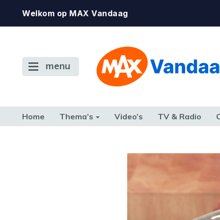
Welkom op MAX Vandaag
menu
Home
Thema’s
Video’s
TV & Radio
CONSUMENT
ETEN & DRINKEN
FAMILIE & RELATIE
GELD, W
TERUG NAAR TOEN