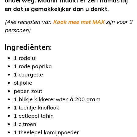
onderweg. Mounir maakt er zelf humus bij
en dat is gemakkelijker dan u denkt.
(Alle recepten van
Kook mee met MAX
zijn voor 2
personen)
Ingrediënten:
1 rode ui
1 rode paprika
1 courgette
olijfolie
peper, zout
1 blikje kikkererwten à 200 gram
1 teentje knoflook
1 eetlepel tahin
1 citroen
1 theelepel komijnpoeder