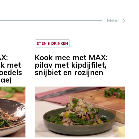
Meer
ETEN & DRINKEN
X:
Kook mee met MAX:
ak met
pilav met kipdijfilet,
oedels
snijbiet en rozijnen
hae)