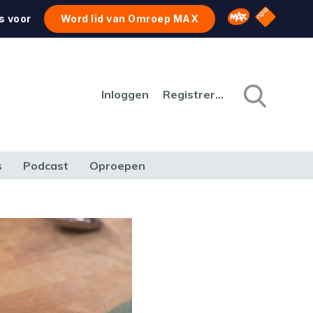
NPO Star
Omroep MAX
s voor
Word lid van Omroep MAX
Inloggen
Registreren
s
Podcast
Oproepen
CULTUUR
NATUUR & MILIEU
REIZEN & VERKEER