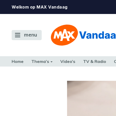
Welkom op MAX Vandaag
menu
Home
Thema’s
Video’s
TV & Radio
CONSUMENT
ETEN & DRINKEN
FAMILIE & RELATIE
GELD, W
TERUG NAAR TOEN