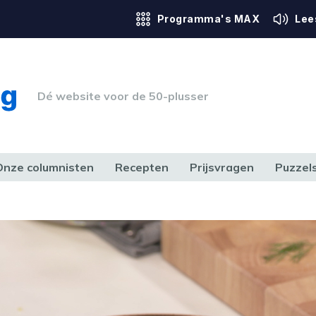
Programma's MAX
Lee
Dé website voor de 50-plusser
Onze columnisten
Recepten
Prijsvragen
Puzzel
ERK & RECHT
GEZONDHEID & SPORT
HUIS, TUIN & HOBBY
MEDIA & 