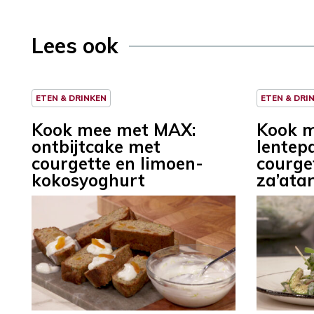
Lees ook
ETEN & DRINKEN
ETEN & DRI
Kook mee met MAX:
Kook 
ontbijtcake met
lentep
courgette en limoen-
courge
kokosyoghurt
za’ata