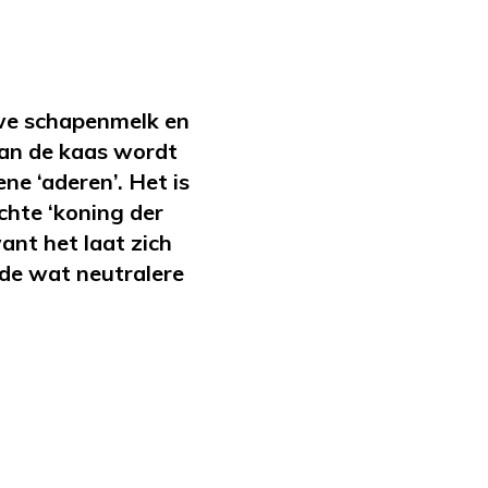
we schapenmelk en
Aan de kaas wordt
e ‘aderen’. Het is
chte ‘koning der
ant het laat zich
de wat neutralere