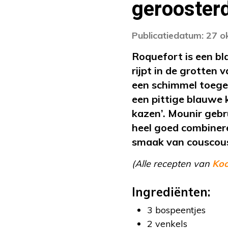
geroosterd
Publicatiedatum: 27 
Roquefort is een b
rijpt in de grotten
een schimmel toegev
een pittige blauwe 
kazen’. Mounir gebr
heel goed combiner
smaak van couscou
(Alle recepten van
Ko
Ingrediënten:
3 bospeentjes
2 venkels