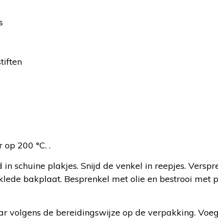
s
iften
:
op 200 °C. .
d in schuine plakjes. Snijd de venkel in reepjes. Versp
lede bakplaat. Besprenkel met olie en bestrooi met p
r volgens de bereidingswijze op de verpakking. Voeg 