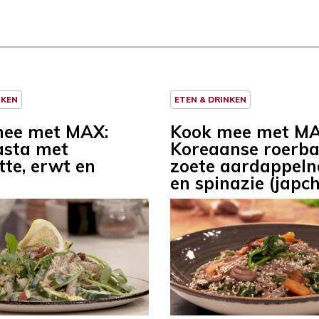
NKEN
ETEN & DRINKEN
mee met MAX:
Kook mee met MA
asta met
Koreaanse roerb
tte, erwt en
zoete aardappeln
r
en spinazie (japc