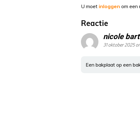
U moet
inloggen
om een r
Reactie
nicole bar
31 oktober 2025 o
Een bakplaat op een bak