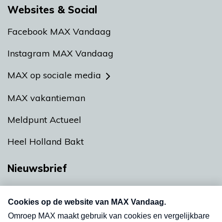
Websites & Social
Facebook MAX Vandaag
Instagram MAX Vandaag
MAX op sociale media
MAX vakantieman
Meldpunt Actueel
Heel Holland Bakt
Nieuwsbrief
Neem hier een gratis abonnement op onze
nieuwsbrief. Elke vrijdag- en dinsdagochtend in
uw mailbox.