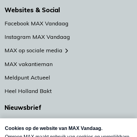
Websites & Social
Facebook MAX Vandaag
Instagram MAX Vandaag
MAX op sociale media
MAX vakantieman
Meldpunt Actueel
Heel Holland Bakt
Nieuwsbrief
Neem hier een gratis abonnement op onze
nieuwsbrief. Elke vrijdag- en dinsdagochtend in
uw mailbox.