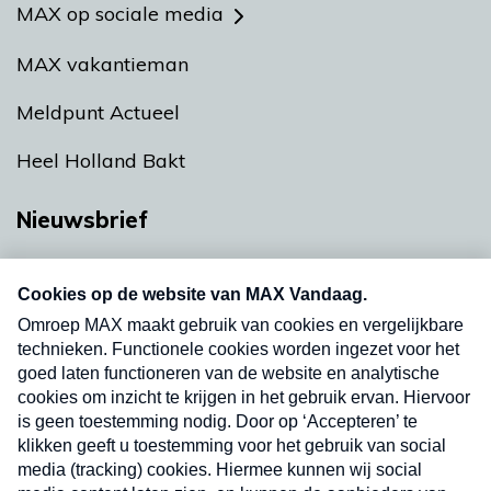
MAX op sociale media
MAX vakantieman
Meldpunt Actueel
Heel Holland Bakt
Nieuwsbrief
Neem hier een gratis abonnement op onze
nieuwsbrief. Elke vrijdag- en dinsdagochtend in
uw mailbox.
Verzend