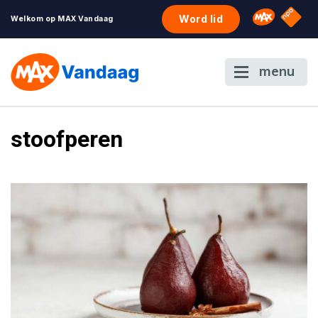
NPO S
Omroep 
Word lid
Welkom op MAX Vandaag
menu
stoofperen