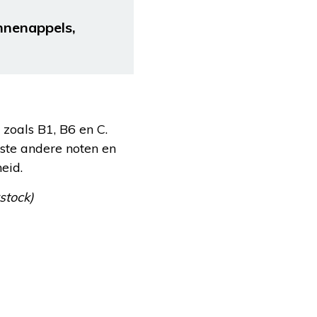
ennenappels,
 zoals B1, B6 en C.
este andere noten en
eid.
rstock)