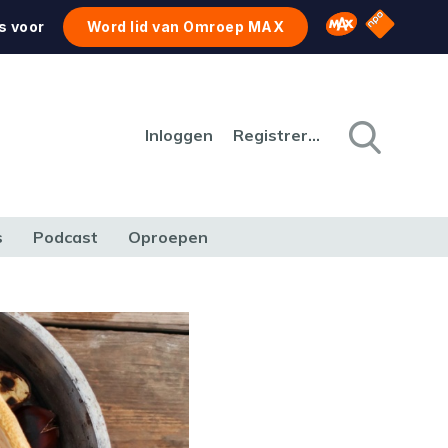
NPO Star
Omroep MAX
s voor
Word lid van Omroep MAX
Inloggen
Registreren
s
Podcast
Oproepen
CULTUUR
NATUUR & MILIEU
REIZEN & VERKEER