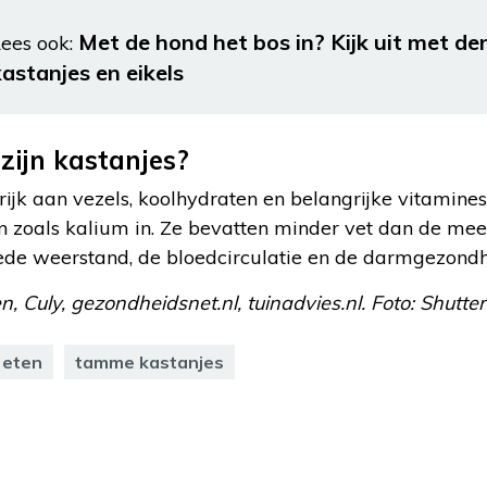
Met de hond het bos in? Kijk uit met d
ees ook:
kastanjes en eikels
zijn kastanjes?
ijk aan vezels, koolhydraten en belangrijke vitamines
en zoals kalium in. Ze bevatten minder vet dan de me
ede weerstand, de bloedcirculatie en de darmgezondh
en, Culy, gezondheidsnet.nl, tuinadvies.nl. Foto: Shutte
 eten
tamme kastanjes