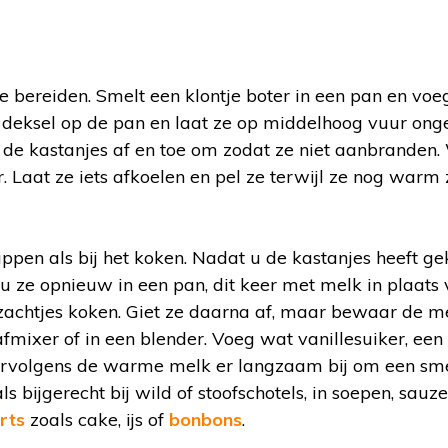
e bereiden. Smelt een klontje boter in een pan en vo
n deksel op de pan en laat ze op middelhoog vuur ong
 de kastanjes af en toe om zodat ze niet aanbranden.
r. Laat ze iets afkoelen en pel ze terwijl ze nog warm z
appen als bij het koken. Nadat u de kastanjes heeft gek
 u ze opnieuw in een pan, dit keer met melk in plaats 
achtjes koken. Giet ze daarna af, maar bewaar de me
fmixer of in een blender. Voeg wat vanillesuiker, een 
 vervolgens de warme melk er langzaam bij om een sm
s bijgerecht bij wild of stoofschotels, in soepen, sauz
rts
zoals cake, ijs of
bonbons
.