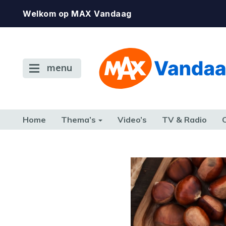
Welkom op MAX Vandaag
menu
Home
Thema’s
Video’s
TV & Radio
CONSUMENT
ETEN & DRINKEN
FAMILIE & RELATIE
GELD, W
TERUG NAAR TOEN