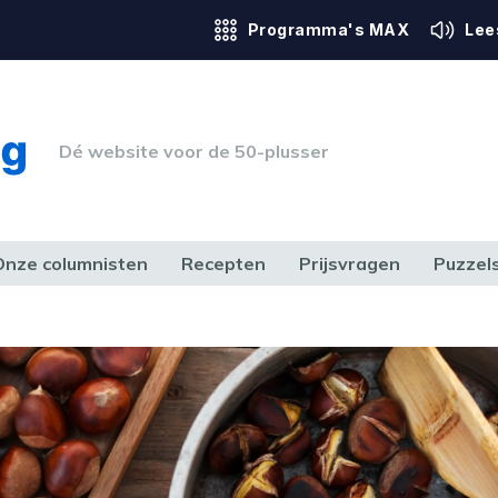
Programma's MAX
Lee
Dé website voor de 50-plusser
Onze columnisten
Recepten
Prijsvragen
Puzzel
ERK & RECHT
GEZONDHEID & SPORT
HUIS, TUIN & HOBBY
MEDIA & 