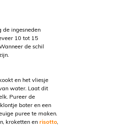
eg de ingesneden
eveer 10 tot 15
 Wanneer de schil
ijn.
ookt en het vliesje
van water. Laat dit
lk. Pureer de
klontje boter en een
euïge puree te maken.
en, kroketten en
risotto
,