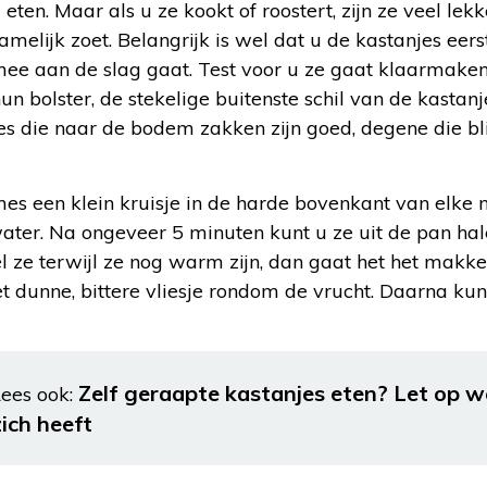
eten. Maar als u ze kookt of roostert, zijn ze veel le
elijk zoet. Belangrijk is wel dat u de kastanjes eerst 
rmee aan de slag gaat. Test voor u ze gaat klaarmake
hun bolster, de stekelige buitenste schil van de kastan
s die naar de bodem zakken zijn goed, degene die bli
es een klein kruisje in de harde bovenkant van elke n
ter. Na ongeveer 5 minuten kunt u ze uit de pan hale
l ze terwijl ze nog warm zijn, dan gaat het het makkel
t dunne, bittere vliesje rondom de vrucht. Daarna ku
Zelf geraapte kastanjes eten? Let op w
ees ook:
zich heeft