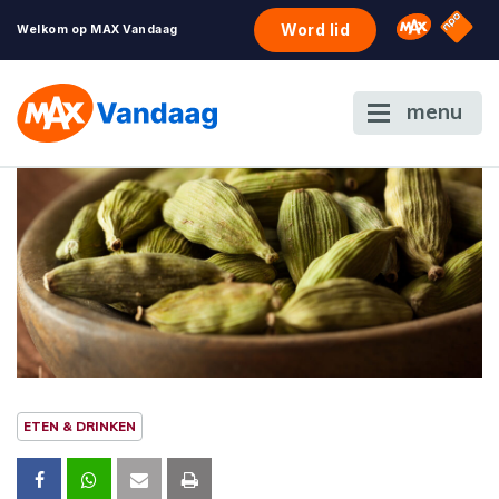
NPO S
Omroep 
Word lid
Welkom op MAX Vandaag
menu
ETEN & DRINKEN