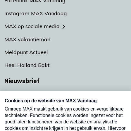
Facebook MAX Vandaag
Instagram MAX Vandaag
MAX op sociale media
MAX vakantieman
Meldpunt Actueel
Heel Holland Bakt
Nieuwsbrief
Neem hier een gratis abonnement op onze
nieuwsbrief. Elke vrijdag- en dinsdagochtend in
uw mailbox.
Verzend