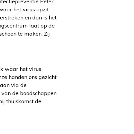
fectiepreventie Peter
aar het virus opzit.
verstreken en dan is het
ngscentrum laat op de
schoon te maken. Zij
k waar het virus
nze handen ons gezicht
gaan via de
oen van de boodschappen
bij thuiskomst de