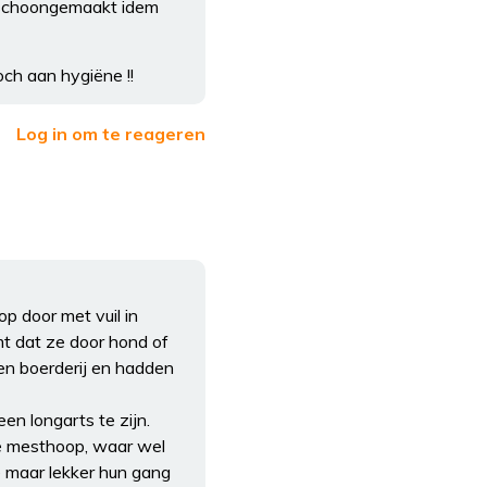
 schoongemaakt idem
och aan hygiëne !!
Log in om te reageren
p door met vuil in
t dat ze door hond of
een boerderij en hadden
n longarts te zijn.
de mesthoop, waar wel
ze maar lekker hun gang