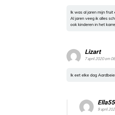
Ik was al jaren mijn frui
Al jaren veeg ik alles s
ook kinderen in het karr
Lizart
7 april 2020 om 0
Ik eet elke dag Aardbeien
Ella55
9 april 202