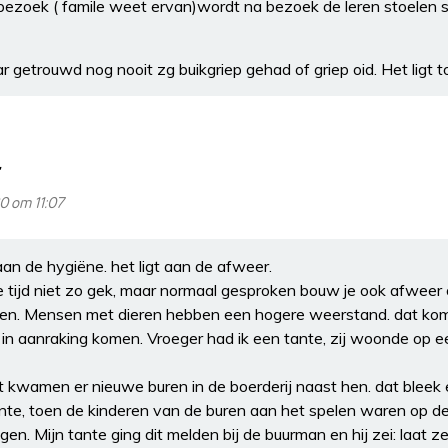
ezoek ( famile weet ervan)wordt na bezoek de leren stoelen
aar getrouwd nog nooit zg buikgriep gehad of griep oid. Het ligt t
20 om 11:07
 aan de hygiëne. het ligt aan de afweer.
e tijd niet zo gek, maar normaal gesproken bouw je ook afweer o
en. Mensen met dieren hebben een hogere weerstand. dat kom
 in aanraking komen. Vroeger had ik een tante, zij woonde op 
kwamen er nieuwe buren in de boerderij naast hen. dat bleek ee
ante, toen de kinderen van de buren aan het spelen waren op 
gen. Mijn tante ging dit melden bij de buurman en hij zei: laat 