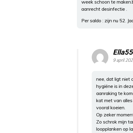
week schoon te maken.b
aanrecht desinfectie .
Per saldo : zijn nu 52. J
Ella55
9 april 20
nee, dat ligt niet
hygiëne is in dez
aanraking te kom
kat met van alles
vooral koeien.
Op zeker moment 
Zo schrok mijn t
loopplanken op la