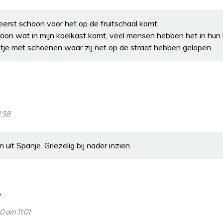
t eerst schoon voor het op de fruitschaal komt.
choon wat in mijn koelkast komt, veel mensen hebben het in hun
etje met schoenen waar zij net op de straat hebben gelopen.
8:58
 uit Spanje. Griezelig bij nader inzien.
0 om 11:01