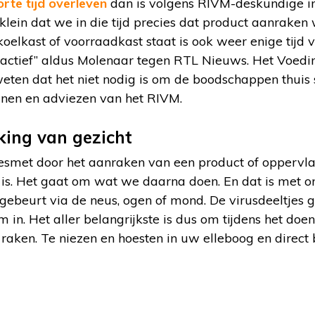
orte tijd overleven
dan is volgens RIVM-deskundige in
lein dat we in die tijd precies dat product aanraken w
koelkast of voorraadkast staat is ook weer enige tijd 
r actief” aldus Molenaar tegen RTL Nieuws. Het Voedi
ten dat het niet nodig is om de boodschappen thuis 
lijnen en adviezen van het RIVM.
ing van gezicht
smet door het aanraken van een product of oppervla
is. Het gaat om wat we daarna doen. En dat is met o
gebeurt via de neus, ogen of mond. De virusdeeltjes 
am in. Het aller belangrijkste is dus om tijdens het d
 raken. Te niezen en hoesten in uw elleboog en direct 
n