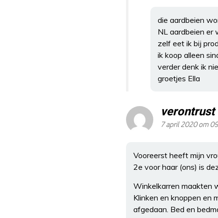
die aardbeien wor
NL aardbeien er w
zelf eet ik bij pr
ik koop alleen si
verder denk ik nie
groetjes Ella
verontrust
7 april 2020 om 0
Vooreerst heeft mijn vro
2e voor haar (ons) is de
Winkelkarren maakten w
Klinken en knoppen en m
afgedaan. Bed en bedma