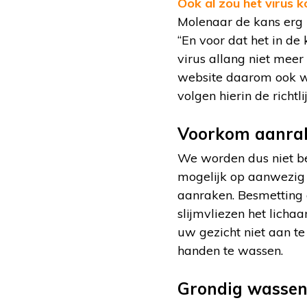
Ook al zou het virus k
Molenaar de kans erg k
“En voor dat het in de 
virus allang niet mee
website daarom ook we
volgen hierin de richt
Voorkom aanrak
We worden dus niet be
mogelijk op aanwezig 
aanraken. Besmetting 
slijmvliezen het licha
uw gezicht niet aan te
handen te wassen.
Grondig wasse