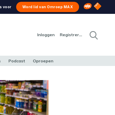
NPO Star
Omroep MAX
s voor
Word lid van Omroep MAX
Inloggen
Registreren
s
Podcast
Oproepen
CULTUUR
NATUUR & MILIEU
REIZEN & VERKEER