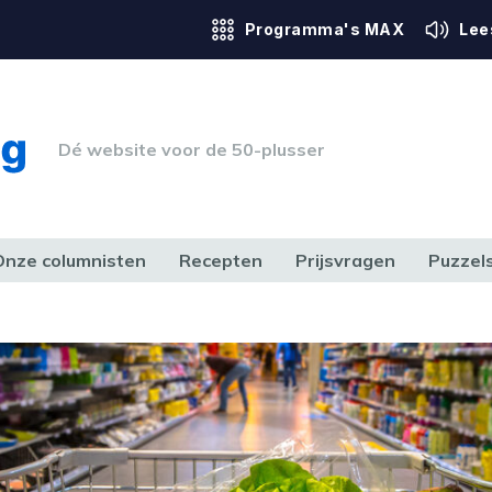
Programma's MAX
Lee
Dé website voor de 50-plusser
Onze columnisten
Recepten
Prijsvragen
Puzzel
ERK & RECHT
GEZONDHEID & SPORT
HUIS, TUIN & HOBBY
MEDIA & 