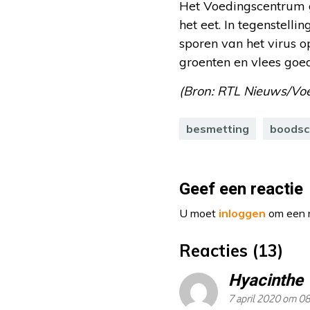
Het Voedingscentrum g
het eet. In tegenstell
sporen van het virus o
groenten en vlees goed
(Bron: RTL Nieuws/Voe
besmetting
boods
Geef een reactie
U moet
inloggen
om een r
Reacties (13)
Hyacinthe
7 april 2020 om 0