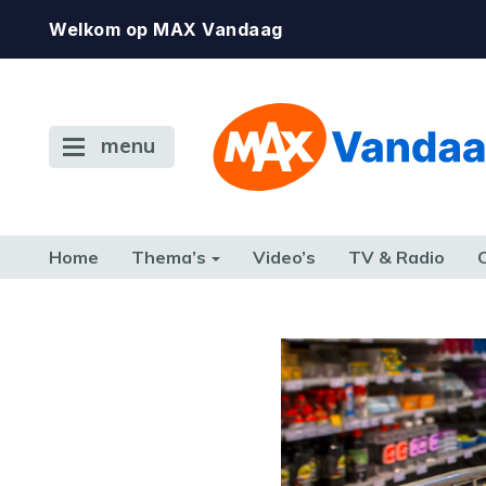
Welkom op MAX Vandaag
menu
Home
Thema’s
Video’s
TV & Radio
CONSUMENT
ETEN & DRINKEN
FAMILIE & RELATIE
GELD, W
TERUG NAAR TOEN