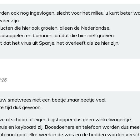
den ook nog ingevlogen, slecht voor het milieu. u kunt beter wa
eer zijn.
oducten die hier ook groeien, alleen de Nederlandse.
naasappelen en bananen, omdat die hier niet groeien.
t dat het virus uit Spanje, het overleeft als ze hier zijn.
9:26
uw smetvrees.niet een beetje .maar beetje veel.
ze tijd dus gewoon .
e al schoon of eigen bigshopper dus geen winkelwagentje .
uis en keyboard zij. Boosdoeners en telefoon worden dus meer
teriaal gaat elke week in de was en de bedden worden versc