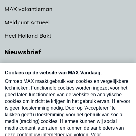
MAX vakantieman
Meldpunt Actueel
Heel Holland Bakt
Nieuwsbrief
Neem hier een gratis abonnement op onze
nieuwsbrief. Elke vrijdag- en dinsdagochtend in
uw mailbox.
Verzend