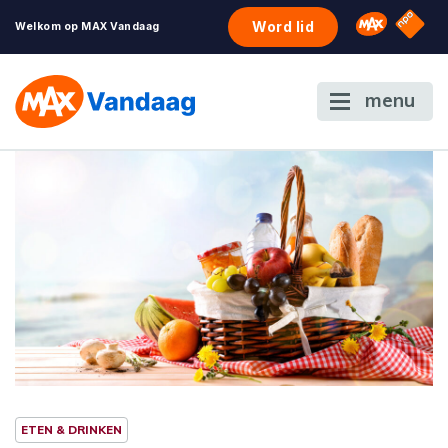
NPO S
Omroep 
Word lid
Welkom op MAX Vandaag
menu
ETEN & DRINKEN