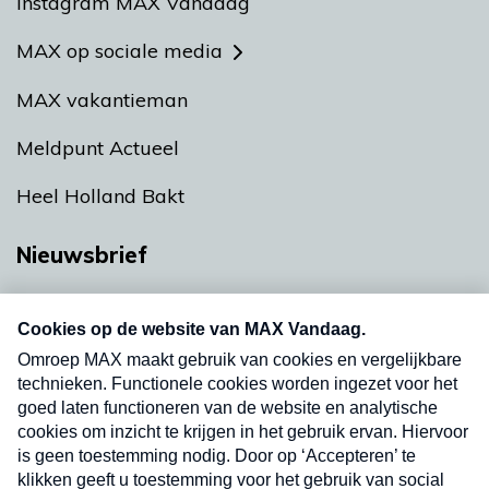
Instagram MAX Vandaag
MAX op sociale media
MAX vakantieman
Meldpunt Actueel
Heel Holland Bakt
Nieuwsbrief
Neem hier een gratis abonnement op onze
nieuwsbrief. Elke vrijdag- en dinsdagochtend in
uw mailbox.
Verzend