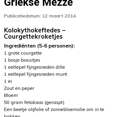
Griekse Mezze
Publicatiedatum: 12 maart 2014
Kolokythokeftedes –
Courgettekroketjes
Ingrediënten (5-6 personen):
1 grote courgette
1 bosje bosuitjes
1 eetlepel fijngesneden dille
1 eetlepel fijngesneden munt
1 ei
Zout en peper
Bloem
50 gram fetakaas (geraspt)
Een beetje olijfolie of zonnebloemolie om in te
bakken