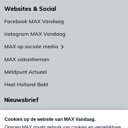
Websites & Social
Facebook MAX Vandaag
Instagram MAX Vandaag
MAX op sociale media
MAX vakantieman
Meldpunt Actueel
Heel Holland Bakt
Nieuwsbrief
Neem hier een gratis abonnement op onze
nieuwsbrief. Elke vrijdag- en dinsdagochtend in
uw mailbox.