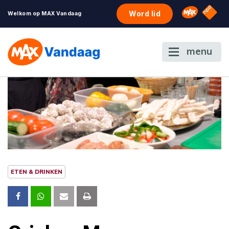
NPO S
Omroep 
Word lid
Welkom op MAX Vandaag
menu
ETEN & DRINKEN