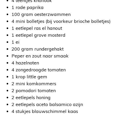
4 teentjes knoflook
1 rode paprika
100 gram oesterzwammen
4 mini bolletjes (bij voorkeur brioche bolletjes)
1 eetlepel ras el hanout
1 eetlepel grove mosterd
1 ei
200 gram rundergehakt
Peper en zout naar smaak
4 hazelnoten
4 zongedroogde tomaten
1 krop little gem
2 mini komkommers
2 pomodori tomaten
2 eetlepels honing
2 eetlepels aceto balsamico azijn
4 stukjes blauwschimmel kaas