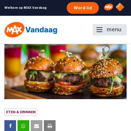
NPO S
Omroep 
Word lid
Welkom op MAX Vandaag
menu
ETEN & DRINKEN