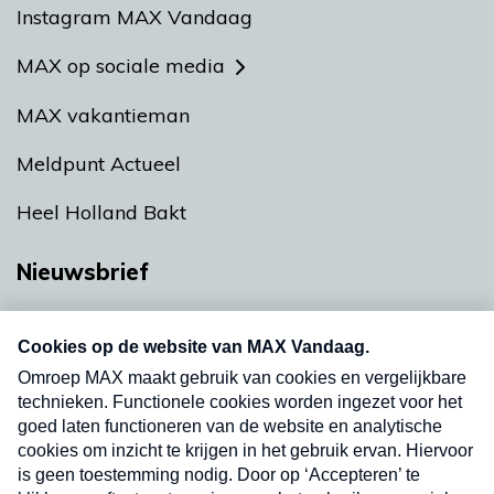
Instagram MAX Vandaag
MAX op sociale media
MAX vakantieman
Meldpunt Actueel
Heel Holland Bakt
Nieuwsbrief
Neem hier een gratis abonnement op onze
nieuwsbrief. Elke vrijdag- en dinsdagochtend in
uw mailbox.
Verzend