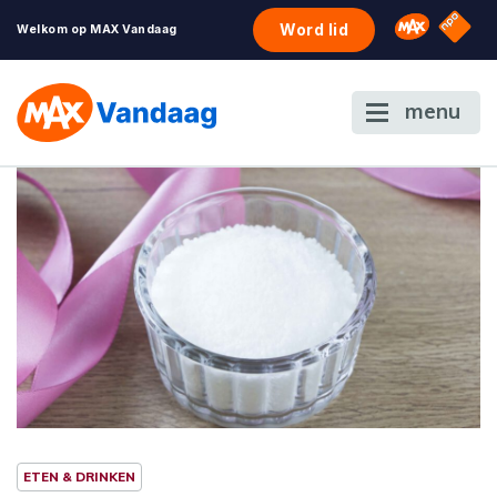
NPO S
Omroep 
Word lid
Welkom op MAX Vandaag
menu
ETEN & DRINKEN