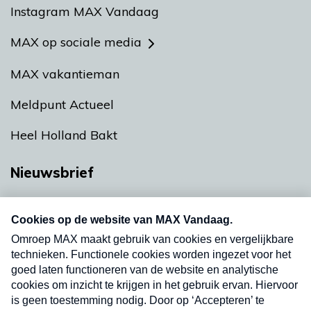
Instagram MAX Vandaag
MAX op sociale media
MAX vakantieman
Meldpunt Actueel
Heel Holland Bakt
Nieuwsbrief
Neem hier een gratis abonnement op onze
nieuwsbrief. Elke vrijdag- en dinsdagochtend in
uw mailbox.
Verzend