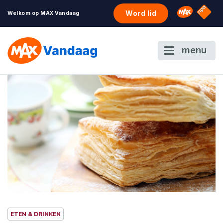
NPO S
Omroep 
Word lid
Welkom op MAX Vandaag
menu
ETEN & DRINKEN